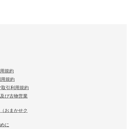
用規約
n 利用規約
マ取引利用規約
及び古物営業
（おまかせク
めに