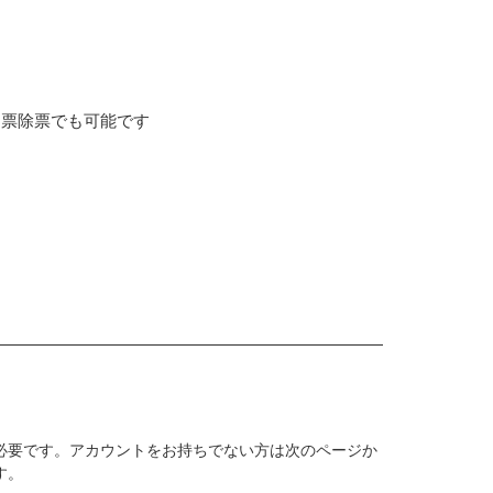
民票除票でも可能です
。
必要です。アカウントをお持ちでない方は次のページか
す。