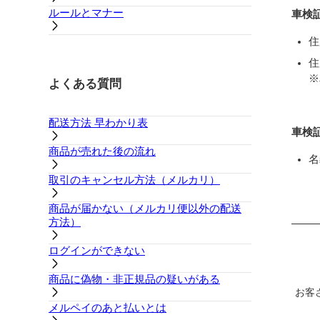
ルールとマナー
車検
住
住
※
よくある質問
配送方法 早わかり表
車検
商品が売れた後の流れ
名
取引のキャンセル方法（メルカリ）
商品が届かない（メルカリ便以外の配送
方法）
ログインができない
商品に偽物・非正規品の疑いがある
お客
メルペイのあと払いとは