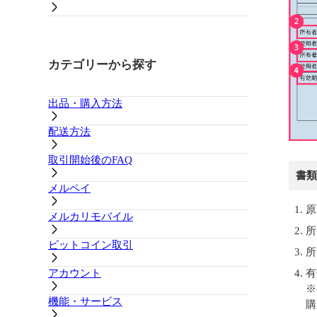
カテゴリーから探す
出品・購入方法
配送方法
取引開始後のFAQ
書類
メルペイ
原
メルカリモバイル
所
ビットコイン取引
所
有
アカウント
※
機能・サービス
購