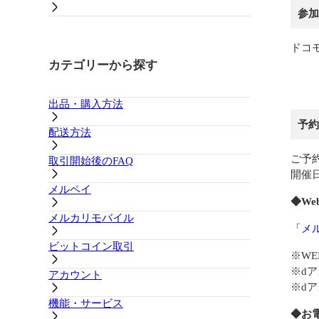
参加
ドコ
カテゴリーから探す
出品・購入方法
予約
配送方法
ご予
取引開始後のFAQ
開催
メルペイ
◆W
メルカリモバイル
「メ
ビットコイン取引
※W
※d
アカウント
※d
機能・サービス
◆お