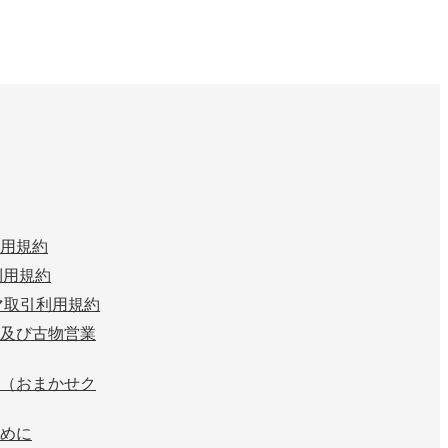
用規約
n 利用規約
マ取引利用規約
及び古物営業
（おまかせク
めに