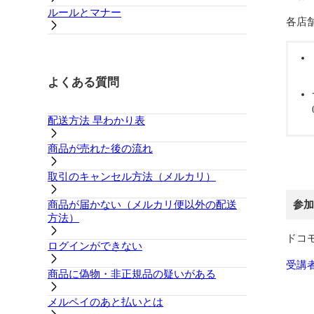
ルールとマナー
各店
よくある質問
配送方法 早わかり表
商品が売れた後の流れ
取引のキャンセル方法（メルカリ）
商品が届かない（メルカリ便以外の配送
参加
方法）
ドコ
ログインができない
受講
商品に偽物・非正規品の疑いがある
メルペイのあと払いとは