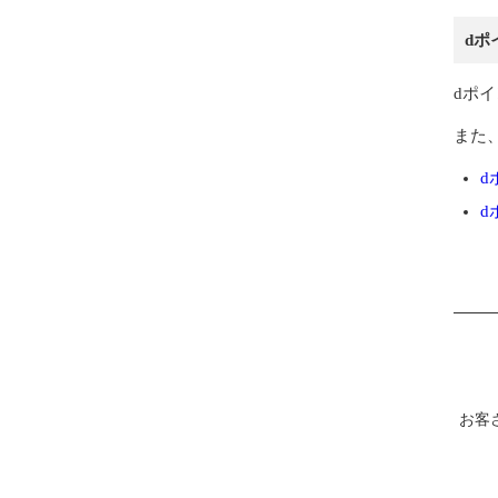
dポ
dポ
また
d
d
お客