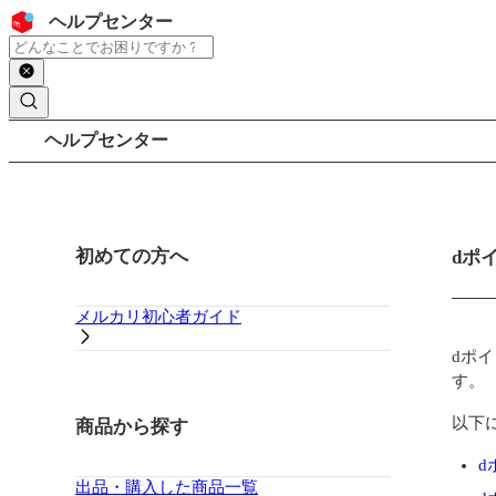
コンテンツにスキップ
ヘッダー
ヘルプセンター
検索
パンくずリスト
ヘルプセンター
サイドバー
初めての方へ
メイ
dポ
メルカリ初心者ガイド
dポ
す。
以下
商品から探す
d
出品・購入した商品一覧