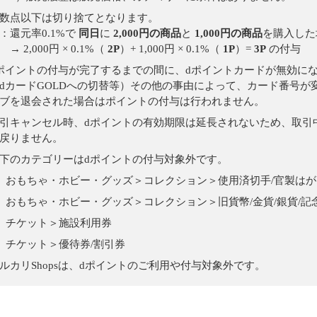
数点以下は切り捨てとなります。
：還元率0.1%で
同日
に
2,000円の商品
と
1,000円の商品
を購入した
 2,000円 × 0.1%（
2P
）+ 1,000円 × 0.1%（
1P
）=
3P
の付与
ポイントの付与が完了するまでの間に、dポイントカードが無効に
dカードGOLDへの切替等）その他の事由によって、カード番号が
ブを退会された場合はポイントの付与は行われません。
引キャンセル時、dポイントの有効期限は延長されないため、取引
戻りません。
下のカテゴリーはdポイントの付与対象外です。
おもちゃ・ホビー・グッズ＞コレクション＞使用済切手/官製はが
おもちゃ・ホビー・グッズ＞コレクション＞旧貨幣/金貨/銀貨/記
チケット＞施設利用券
チケット＞優待券/割引券
ルカリShopsは、dポイントのご利用や付与対象外です。