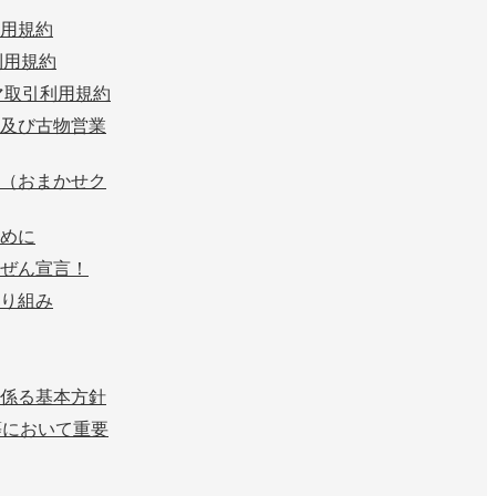
用規約
n 利用規約
マ取引利用規約
及び古物営業
（おまかせク
めに
ぜん宣言！
り組み
係る基本方針
等において重要