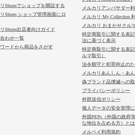
リShopsでショップを開設する
メルカリアンバサダー利
リShops ショップ管理画面にロ
メルカリ My Collectio
メルカリ おまかせクル
リShops出店者向けガイド
特定商取引に関する表記
合わせ一覧
法に基づく表示
ワードから商品をさがす
特定商取引に関する表記
ルマ取引）
法令順守と犯罪抑止のた
メルカリあんしん・あん
偽ブランド品撲滅への取
プライバシーポリシー
外部送信ポリシー
個人データの安全管理に
外国PEPs（外国の政府
な地位を占める方）とは
メルペイ利用規約