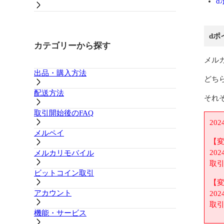
d
dポ
カテゴリーから探す
メル
出品・購入方法
どち
配送方法
それ
取引開始後のFAQ
20
メルペイ
【
20
メルカリモバイル
取引
ビットコイン取引
【
アカウント
20
取引
機能・サービス