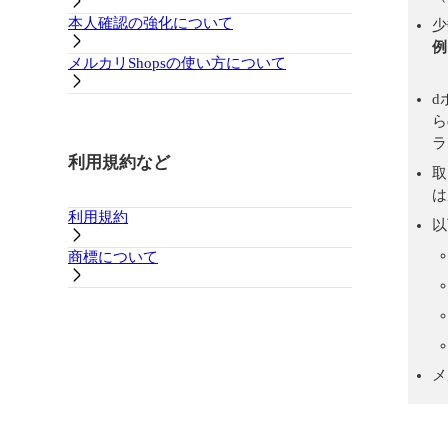
本人確認の強化について
少
例
メルカリShopsの使い方について
→
d
ら
ラ
利用規約など
取
は
利用規約
以
商標について
メ