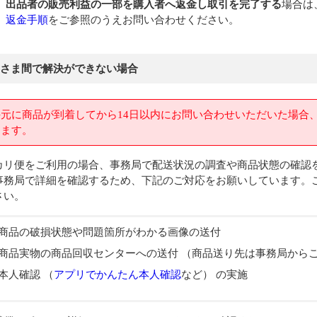
出品者の販売利益の一部を購入者へ返金し取引を完了する
場合は
返金手順
をご参照のうえお問い合わせください。
さま間で解決ができない場合
手元に商品が到着してから14日以内にお問い合わせいただいた場合
します。
カリ便をご利用の場合、事務局で配送状況の調査や商品状態の確認
事務局で詳細を確認するため、下記のご対応をお願いしています。
さい。
商品の破損状態や問題箇所がわかる画像の送付
商品実物の商品回収センターへの送付 （商品送り先は事務局から
本人確認 （
アプリでかんたん本人確認
など） の実施