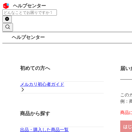
コンテンツにスキップ
ヘッダー
ヘルプセンター
検索
パンくずリスト
ヘルプセンター
サイドバー
初めての方へ
メイ
届い
メルカリ初心者ガイド
この
例：
商品
商品から探す
はじ
出品・購入した商品一覧