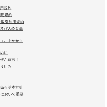
用規約
n 利用規約
マ取引利用規約
及び古物営業
（おまかせク
めに
ぜん宣言！
り組み
係る基本方針
等において重要