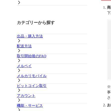
商
下
カテゴリーから探す
出品・購入方法
配送方法
取引開始後のFAQ
メルペイ
メルカリモバイル
ビットコイン取引
※
事
アカウント
さ
お
機能・サービス