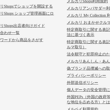
メルカリShops利用規約
リShopsでショップを開設する
メルカリアンバサダー利
リShops ショップ管理画面にロ
メルカリ My Collectio
メルカリ おまかせクル
リShops出店者向けガイド
特定商取引に関する表記
合わせ一覧
法に基づく表示
ワードから商品をさがす
特定商取引に関する表記
ルマ取引）
法令順守と犯罪抑止のた
メルカリあんしん・あん
偽ブランド品撲滅への取
プライバシーポリシー
外部送信ポリシー
個人データの安全管理に
外国PEPs（外国の政府
な地位を占める方）とは
メルペイ利用規約