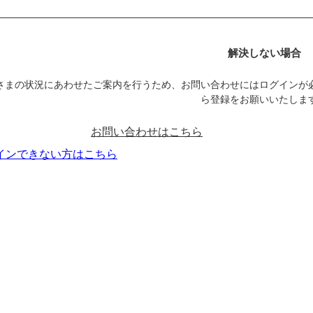
解決しない場合
さまの状況にあわせたご案内を行うため、お問い合わせにはログインが
ら登録をお願いいたしま
お問い合わせはこちら
インできない方はこちら