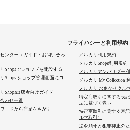
プライバシーと利用規約
センター（ガイド・お問い合わ
メルカリ利用規約
メルカリShops利用規約
リShopsでショップを開設する
メルカリアンバサダー利
リShops ショップ管理画面にロ
メルカリ My Collectio
メルカリ おまかせクル
リShops出店者向けガイド
特定商取引に関する表記
合わせ一覧
法に基づく表示
ワードから商品をさがす
特定商取引に関する表記
ルマ取引）
法令順守と犯罪抑止のた