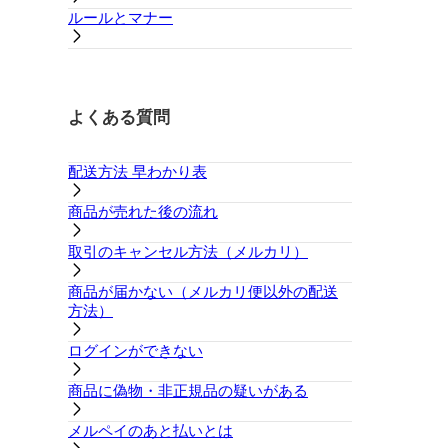
ルールとマナー
よくある質問
配送方法 早わかり表
商品が売れた後の流れ
取引のキャンセル方法（メルカリ）
商品が届かない（メルカリ便以外の配送
方法）
ログインができない
商品に偽物・非正規品の疑いがある
メルペイのあと払いとは