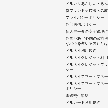
メルカリあんしん・あん
偽ブランド品撲滅への取
プライバシーポリシー
外部送信ポリシー
個人データの安全管理に
外国PEPs（外国の政府
な地位を占める方）とは
メルペイ利用規約
メルペイクレジット利用
メルペイクレジットプラ
シー
メルペイスマートマネー
メルペイスマートマネー
ポリシー
電磁交付規約
メルカード利用規約