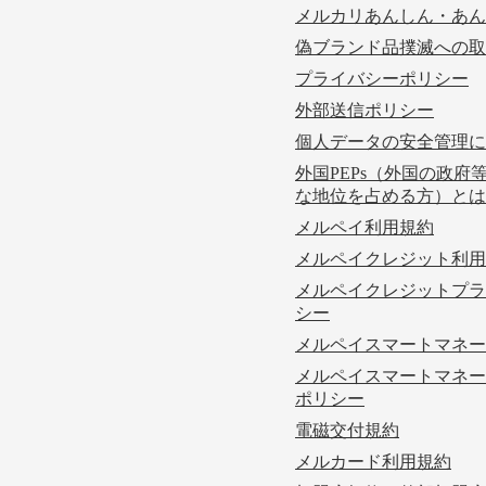
メルカリあんしん・あん
偽ブランド品撲滅への取
プライバシーポリシー
外部送信ポリシー
個人データの安全管理に
外国PEPs（外国の政府
な地位を占める方）とは
メルペイ利用規約
メルペイクレジット利用
メルペイクレジットプラ
シー
メルペイスマートマネー
メルペイスマートマネー
ポリシー
電磁交付規約
メルカード利用規約