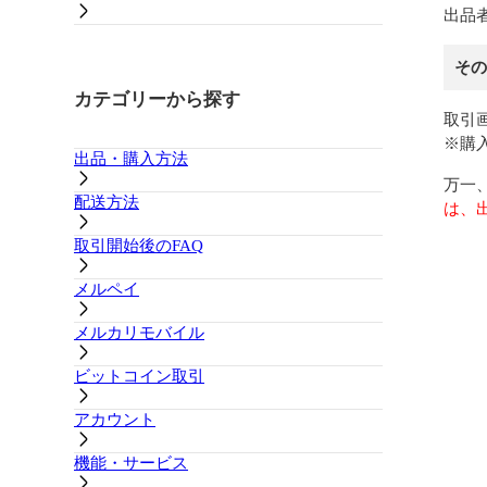
出品
その
カテゴリーから探す
取引
※購
出品・購入方法
万一
配送方法
は、
取引開始後のFAQ
メルペイ
メルカリモバイル
ビットコイン取引
アカウント
機能・サービス