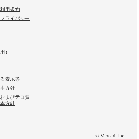
利用規約
プライバシー
用）
る表示等
本方針
およびテロ資
本方針
© Mercari, Inc.