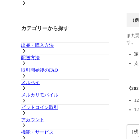
（
カテゴリーから探す
まだ
す。
出品・購入方法
定
配送方法
支
取引開始後のFAQ
メルペイ
《20
メルカリモバイル
1
ビットコイン取引
1
アカウント
（残
機能・サービス
商品