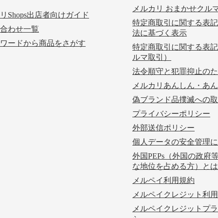
メルカリ おまかせクル
リShops出店者向けガイド
特定商取引に関する表記
合わせ一覧
法に基づく表示
ワードから商品をさがす
特定商取引に関する表記
ルマ取引）
法令順守と犯罪抑止のた
メルカリあんしん・あん
偽ブランド品撲滅への取
プライバシーポリシー
外部送信ポリシー
個人データの安全管理に
外国PEPs（外国の政府
な地位を占める方）とは
メルペイ利用規約
メルペイクレジット利用
メルペイクレジットプラ