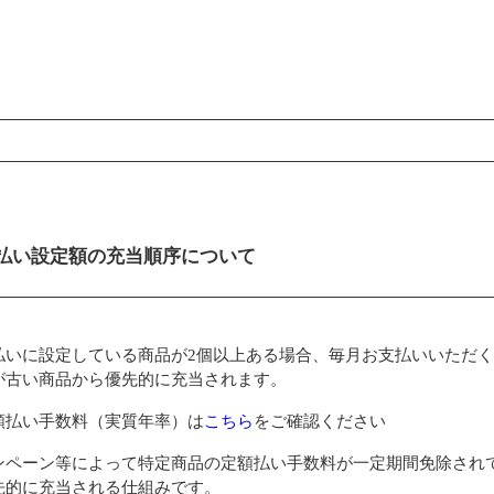
ンコンテンツ
払い設定額の充当順序について
払いに設定している商品が2個以上ある場合、毎月お支払いいただ
が古い商品から優先的に充当されます。
額払い手数料（実質年率）は
こちら
をご確認ください
ンペーン等によって特定商品の定額払い手数料が一定期間免除され
先的に充当される仕組みです。