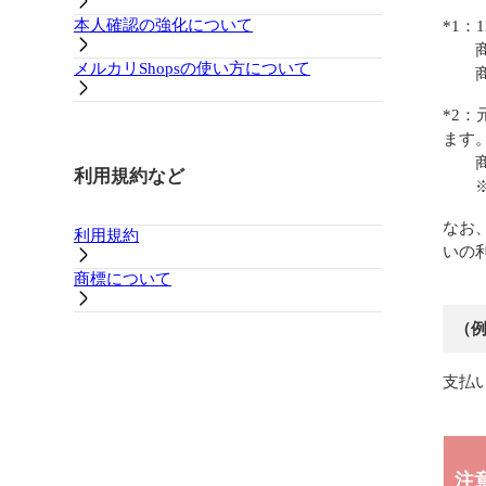
本人確認の強化について
*1：
商品①：
メルカリShopsの使い方について
商品②：
*2
ます
商品①：
利用規約など
※2
なお
利用規約
いの
商標について
（
支払
注