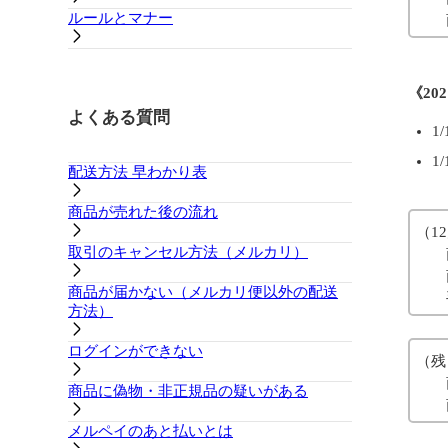
ルールとマナー
商品
《20
よくある質問
1
1
配送方法 早わかり表
商品が売れた後の流れ
（1
取引のキャンセル方法（メルカリ）
商品
商品
商品が届かない（メルカリ便以外の配送
手数
方法）
ログインができない
（残
商品
商品に偽物・非正規品の疑いがある
商品
メルペイのあと払いとは