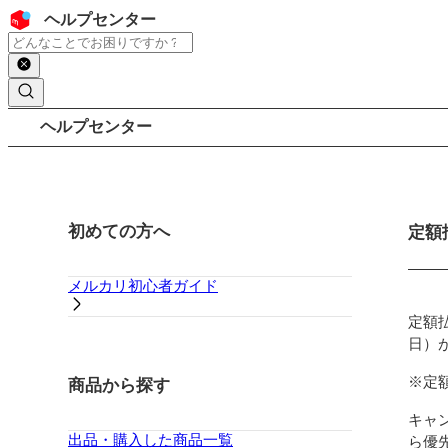
コンテンツにスキップ
ヘッダー
ヘルプセンター
検索
パンくずリスト
ヘルプセンター
サイドバー
初めての方へ
メイ
定額
メルカリ初心者ガイド
定額
日）
※定
商品から探す
キャ
出品・購入した商品一覧
ら優