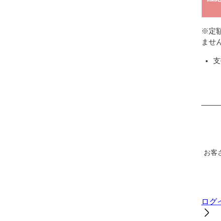
※定
ませ
支
お客
ログ