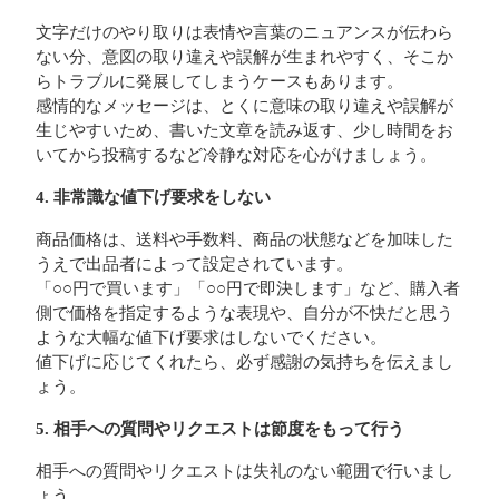
文字だけのやり取りは表情や言葉のニュアンスが伝わら
ない分、意図の取り違えや誤解が生まれやすく、そこか
らトラブルに発展してしまうケースもあります。
感情的なメッセージは、とくに意味の取り違えや誤解が
生じやすいため、書いた文章を読み返す、少し時間をお
いてから投稿するなど冷静な対応を心がけましょう。
4. 非常識な値下げ要求をしない
商品価格は、送料や手数料、商品の状態などを加味した
うえで出品者によって設定されています。
「○○円で買います」「○○円で即決します」など、購入者
側で価格を指定するような表現や、自分が不快だと思う
ような大幅な値下げ要求はしないでください。
値下げに応じてくれたら、必ず感謝の気持ちを伝えまし
ょう。
5. 相手への質問やリクエストは節度をもって行う
相手への質問やリクエストは失礼のない範囲で行いまし
ょう。