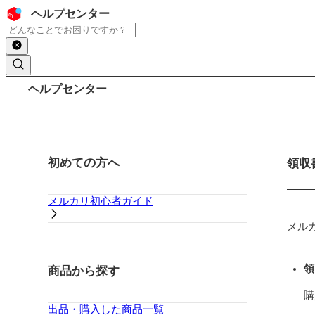
コンテンツにスキップ
ヘッダー
ヘルプセンター
検索
パンくずリスト
ヘルプセンター
サイドバー
初めての方へ
メイ
領収
メルカリ初心者ガイド
メル
領
商品から探す
購
出品・購入した商品一覧