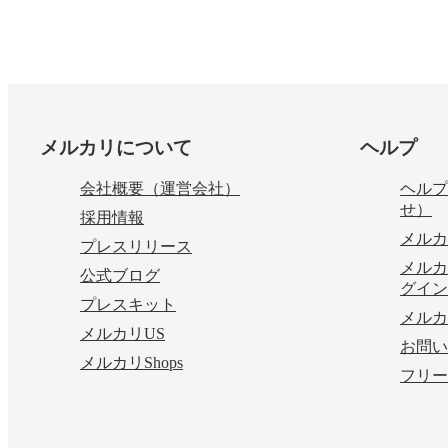
フッター
メルカリについて
ヘルプ
会社概要（運営会社）
ヘルプ
せ）
採用情報
メルカ
プレスリリース
メルカ
公式ブログ
グイン
プレスキット
メルカ
メルカリUS
お問い
メルカリShops
フリー