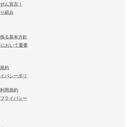
ぜん宣言！
り組み
係る基本方針
等において重要
規約
イバシーポリ
利用規約
プライバシー