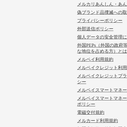
メルカリあんしん・あん
偽ブランド品撲滅への取
プライバシーポリシー
外部送信ポリシー
個人データの安全管理に
外国PEPs（外国の政府
な地位を占める方）とは
メルペイ利用規約
メルペイクレジット利用
メルペイクレジットプラ
シー
メルペイスマートマネー
メルペイスマートマネー
ポリシー
電磁交付規約
メルカード利用規約