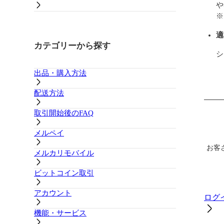
や
※
適
カテゴリーから探す
シ
出品・購入方法
配送方法
取引開始後のFAQ
メルペイ
お客
メルカリモバイル
ビットコイン取引
アカウント
ログ
機能・サービス