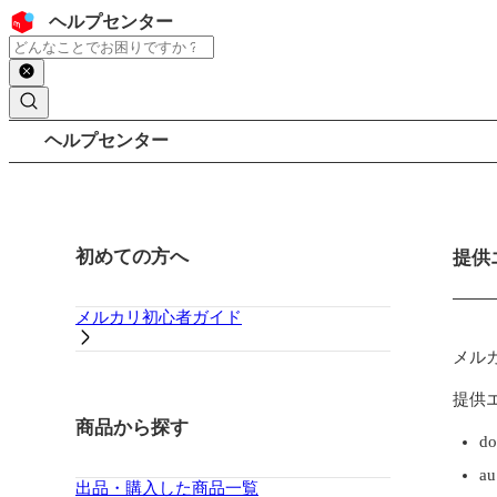
コンテンツにスキップ
ヘッダー
ヘルプセンター
検索
パンくずリスト
ヘルプセンター
サイドバー
初めての方へ
メイ
提供
メルカリ初心者ガイド
メル
提供
商品から探す
d
a
出品・購入した商品一覧