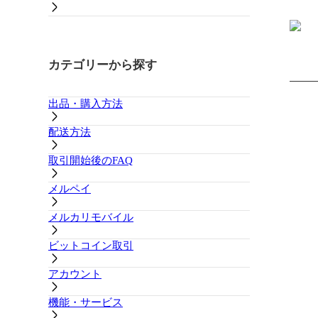
カテゴリーから探す
出品・購入方法
配送方法
取引開始後のFAQ
メルペイ
メルカリモバイル
ビットコイン取引
アカウント
機能・サービス