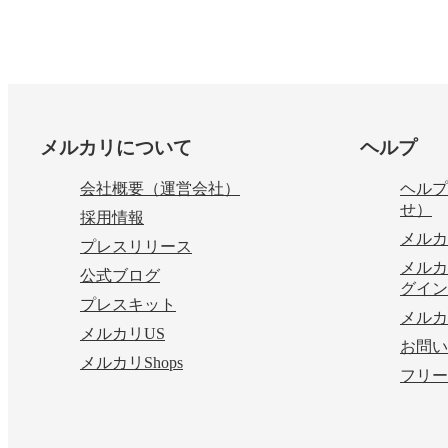
フッター
メルカリについて
ヘルプ
会社概要（運営会社）
ヘルプ
せ）
採用情報
メルカ
プレスリリース
メルカ
公式ブログ
グイン
プレスキット
メルカ
メルカリUS
お問い
メルカリShops
フリー