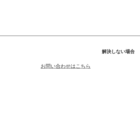
解決しない場合
お問い合わせはこちら