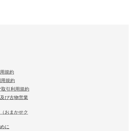
用規約
n 利用規約
マ取引利用規約
及び古物営業
（おまかせク
めに