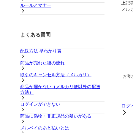
上記
ルールとマナー
メル
よくある質問
配送方法 早わかり表
商品が売れた後の流れ
取引のキャンセル方法（メルカリ）
お客
商品が届かない（メルカリ便以外の配送
方法）
ログインができない
ログ
商品に偽物・非正規品の疑いがある
メルペイのあと払いとは