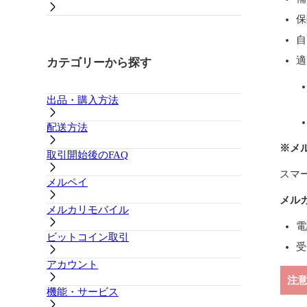
保
自
適
カテゴリーから探す
出品・購入方法
配送方法
※メ
取引開始後のFAQ
スマ
メルペイ
メル
メルカリモバイル
電
ビットコイン取引
受
アカウント
注
機能・サービス