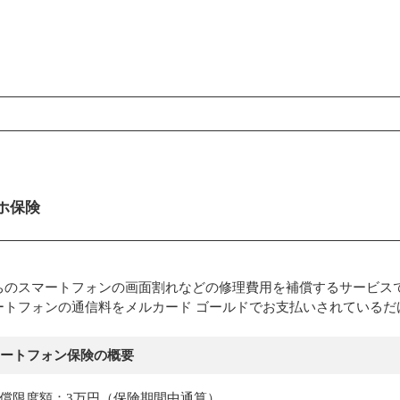
ンコンテンツ
ホ保険
ちのスマートフォンの画面割れなどの修理費用を補償するサービス
ートフォンの通信料をメルカード ゴールドでお支払いされているだ
ートフォン保険の概要
償限度額：3万円（保険期間中通算）