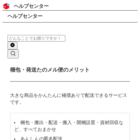
コンテンツにスキップ
ヘッダー
ヘルプセンター
検索
パンくずリスト
ヘルプセンター
検索
メインコンテンツ
梱包・発送たのメル便のメリット
大きな商品をかんたんに補償ありで配送できるサービス
です。
梱包・搬出・配送・搬入・開梱設置・資材回収な
ど、すべておまかせ
あんしんの匿名配送