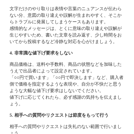
文字だけのやり取りは表情や言葉のニュアンスが伝わら
ない分、意図の取り違えや誤解が生まれやすく、そこか
らトラブルに発展してしまうケースもあります。
感情的なメッセージは、とくに意味の取り違えや誤解が
生じやすいため、書いた文章を読み返す、少し時間をお
いてから投稿するなど冷静な対応を心がけましょう。
4. 非常識な値下げ要求をしない
商品価格は、送料や手数料、商品の状態などを加味した
うえで出品者によって設定されています。
「○○円で買います」「○○円で即決します」など、購入者
側で価格を指定するような表現や、自分が不快だと思う
ような大幅な値下げ要求はしないでください。
値下げに応じてくれたら、必ず感謝の気持ちを伝えまし
ょう。
5. 相手への質問やリクエストは節度をもって行う
相手への質問やリクエストは失礼のない範囲で行いまし
ょう。