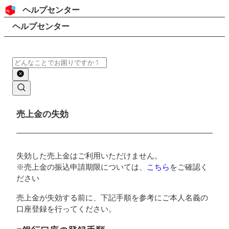
コンテンツにスキップ
ヘッダー
ヘルプセンター
検索
パンくずリスト
ヘルプセンター
検索
メインコンテンツ
売上金の失効
失効した売上金はご利用いただけません。
※売上金の振込申請期限については、
こちら
をご確認く
ださい
売上金が失効する前に、下記手順を参考にご本人名義の
口座登録を行ってください。