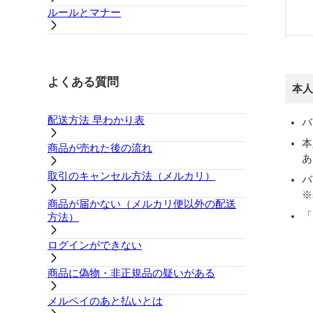
ルールとマナー
よくある質問
本人
配送方法 早わかり表
バ
本
商品が売れた後の流れ
あ
取引のキャンセル方法（メルカリ）
バ
※
商品が届かない（メルカリ便以外の配送
「
方法）
ログインができない
商品に偽物・非正規品の疑いがある
メルペイのあと払いとは