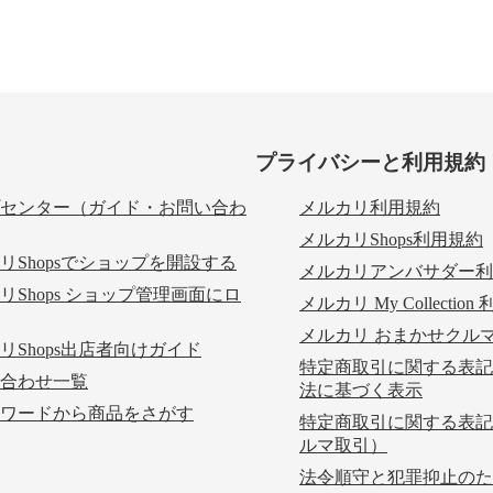
プライバシーと利用規約
センター（ガイド・お問い合わ
メルカリ利用規約
メルカリShops利用規約
リShopsでショップを開設する
メルカリアンバサダー利
リShops ショップ管理画面にロ
メルカリ My Collectio
メルカリ おまかせクル
リShops出店者向けガイド
特定商取引に関する表記
合わせ一覧
法に基づく表示
ワードから商品をさがす
特定商取引に関する表記
ルマ取引）
法令順守と犯罪抑止のた