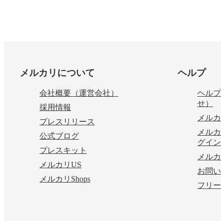
フッター
メルカリについて
ヘルプ
会社概要（運営会社）
ヘルプ
せ）
採用情報
メルカ
プレスリリース
メルカ
公式ブログ
グイン
プレスキット
メルカ
メルカリUS
お問い
メルカリShops
フリー