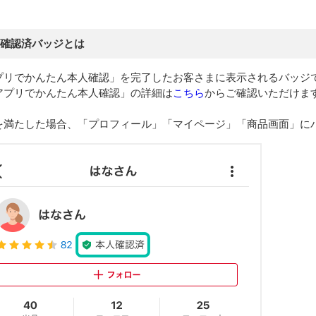
確認済バッジとは
プリでかんたん本人確認」を完了したお客さまに表示されるバッジ
アプリでかんたん本人確認」の詳細は
こちら
からご確認いただけま
を満たした場合、「プロフィール」「マイページ」「商品画面」に