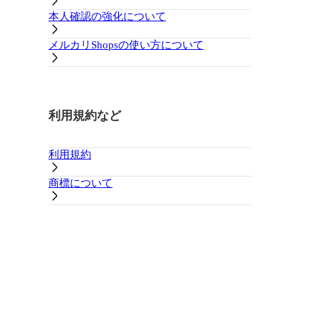
本人確認の強化について
メルカリShopsの使い方について
利用規約など
利用規約
商標について