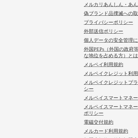
メルカリあんしん・あん
偽ブランド品撲滅への取
プライバシーポリシー
外部送信ポリシー
個人データの安全管理に
外国PEPs（外国の政府
な地位を占める方）とは
メルペイ利用規約
メルペイクレジット利用
メルペイクレジットプラ
シー
メルペイスマートマネー
メルペイスマートマネー
ポリシー
電磁交付規約
メルカード利用規約