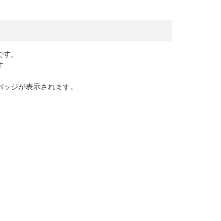
です。
す
バッジが表示されます。