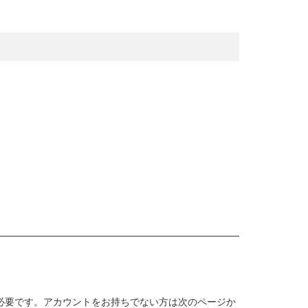
必要です。アカウントをお持ちでない方は次のページか