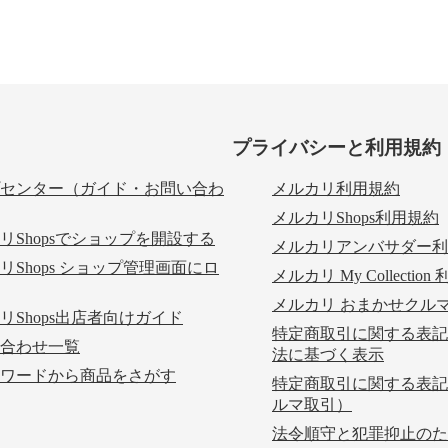
プライバシーと利用規約
センター（ガイド・お問い合わ
メルカリ利用規約
メルカリShops利用規約
リShopsでショップを開設する
メルカリアンバサダー利
リShops ショップ管理画面にロ
メルカリ My Collectio
メルカリ おまかせクル
リShops出店者向けガイド
特定商取引に関する表記
合わせ一覧
法に基づく表示
ワードから商品をさがす
特定商取引に関する表記
ルマ取引）
法令順守と犯罪抑止のた