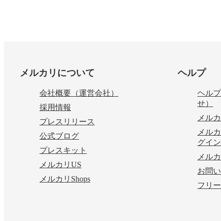
フッター
メルカリについて
ヘルプ
会社概要（運営会社）
ヘルプ
せ）
採用情報
メルカ
プレスリリース
メルカ
公式ブログ
グイン
プレスキット
メルカ
メルカリUS
お問い
メルカリShops
フリー