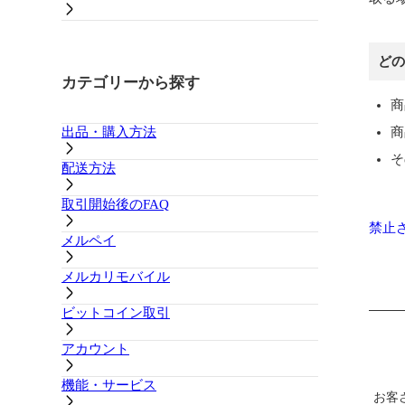
どの
カテゴリーから探す
商
出品・購入方法
商
そ
配送方法
取引開始後のFAQ
禁止
メルペイ
メルカリモバイル
ビットコイン取引
アカウント
機能・サービス
お客