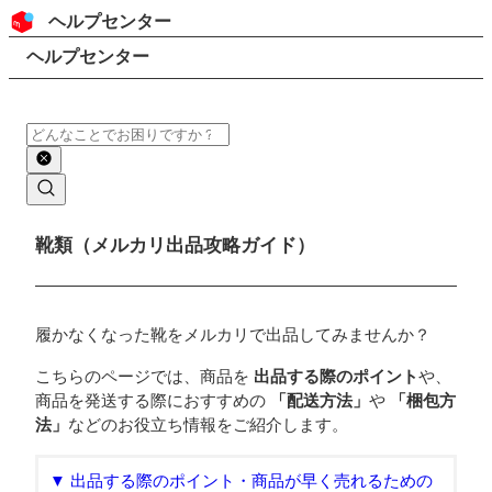
コンテンツにスキップ
ヘッダー
ヘルプセンター
検索
パンくずリスト
ヘルプセンター
検索
メインコンテンツ
靴類（メルカリ出品攻略ガイド）
履かなくなった靴をメルカリで出品してみませんか？
こちらのページでは、商品を
出品する際のポイント
や、
商品を発送する際におすすめの
「配送方法」
や
「梱包方
法」
などのお役立ち情報をご紹介します。
▼ 出品する際のポイント・商品が早く売れるための