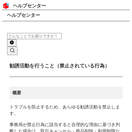
コンテンツにスキップ
ヘッダー
ヘルプセンター
検索
パンくずリスト
ヘルプセンター
検索
メインコンテンツ
勧誘活動を行うこと（禁止されている行為）
概要
トラブルを防止するため、あらゆる勧誘活動を禁止しま
す。
事務局が禁止行為に該当すると合理的な理由に基づき判
断した場合は、取引キャンセル・商品削除・利用制限な