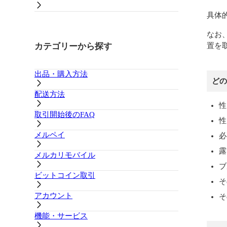
具体
なお
カテゴリーから探す
置を
出品・購入方法
どの
配送方法
性
取引開始後のFAQ
性
メルペイ
必
露
メルカリモバイル
ブ
ビットコイン取引
そ
アカウント
そ
機能・サービス