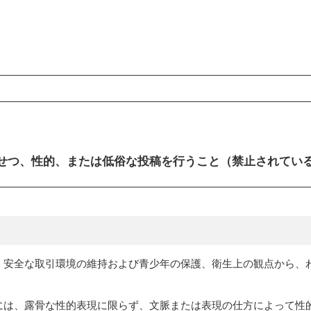
ンコンテンツ
せつ、性的、または低俗な投稿を行うこと（禁止されてい
・安全な取引環境の維持および青少年の保護、衛生上の観点から、
。
には、露骨な性的表現に限らず、文脈または表現の仕方によって性