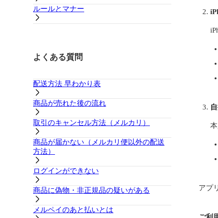
ルールとマナー
i
i
よくある質問
配送方法 早わかり表
商品が売れた後の流れ
自
取引のキャンセル方法（メルカリ）
本
商品が届かない（メルカリ便以外の配送
方法）
ログインができない
アプ
商品に偽物・非正規品の疑いがある
メルペイのあと払いとは
ご利