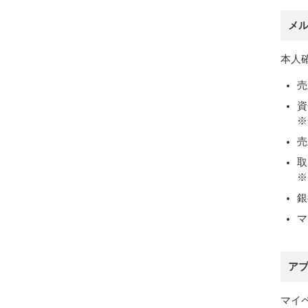
メ
本人
売
資
※
売
取
※
銀
マ
ア
マイ