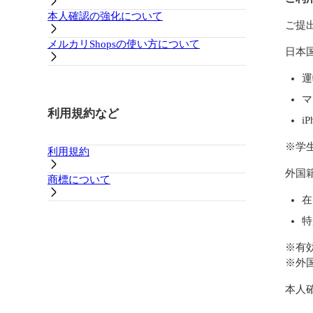
本人確認の強化について
ご提
メルカリShopsの使い方について
日本
運
マ
利用規約など
i
※学
利用規約
外国
商標について
在
特
※有
※外
本人