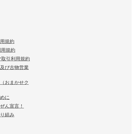
用規約
n 利用規約
マ取引利用規約
及び古物営業
（おまかせク
めに
ぜん宣言！
り組み