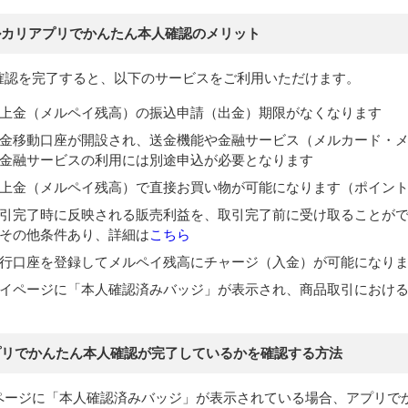
ルカリアプリでかんたん本人確認のメリット
確認を完了すると、以下のサービスをご利用いただけます。
上金（メルペイ残高）の振込申請（出金）期限がなくなります
金移動口座が開設され、送金機能や金融サービス（メルカード・
金融サービスの利用には別途申込が必要となります
上金（メルペイ残高）で直接お買い物が可能になります（ポイン
引完了時に反映される販売利益を、取引完了前に受け取ることが
その他条件あり、詳細は
こちら
行口座を登録してメルペイ残高にチャージ（入金）が可能になり
イページに「本人確認済みバッジ」が表示され、商品取引におけ
プリでかんたん本人確認が完了しているかを確認する方法
ページに「本人確認済みバッジ」が表示されている場合、アプリで