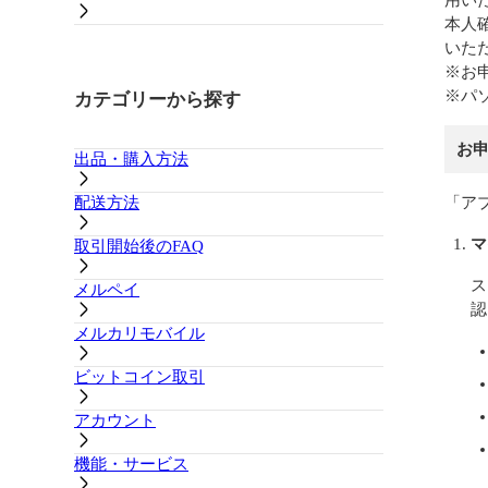
用い
本人
いた
※お
※パ
カテゴリーから探す
お
出品・購入方法
配送方法
「ア
マ
取引開始後のFAQ
ス
メルペイ
認
メルカリモバイル
ビットコイン取引
アカウント
機能・サービス