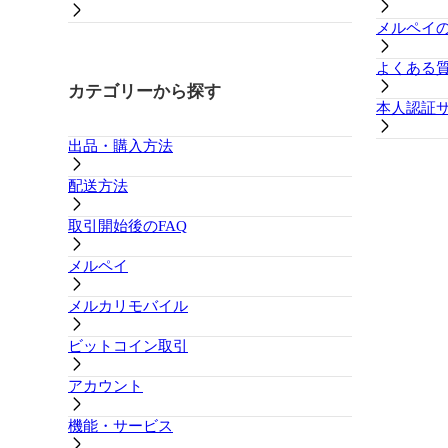
メルペイ
よくある
カテゴリーから探す
本人認証サ
出品・購入方法
配送方法
取引開始後のFAQ
メルペイ
メルカリモバイル
ビットコイン取引
アカウント
機能・サービス