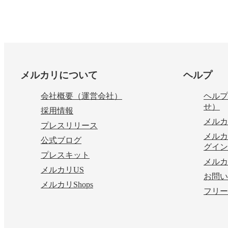
フッター
メルカリについて
ヘルプ
会社概要（運営会社）
ヘルプ
せ）
採用情報
メルカ
プレスリリース
メルカ
公式ブログ
グイン
プレスキット
メルカ
メルカリUS
お問い
メルカリShops
フリー