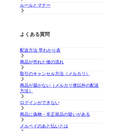
ルールとマナー
よくある質問
配送方法 早わかり表
商品が売れた後の流れ
取引のキャンセル方法（メルカリ）
商品が届かない（メルカリ便以外の配送
方法）
ログインができない
商品に偽物・非正規品の疑いがある
メルペイのあと払いとは