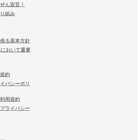
ぜん宣言！
り組み
係る基本方針
等において重要
規約
イバシーポリ
利用規約
プライバシー