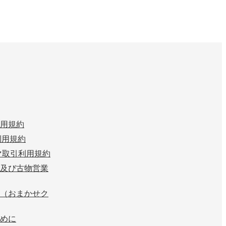
用規約
n 利用規約
マ取引利用規約
及び古物営業
（おまかせク
めに