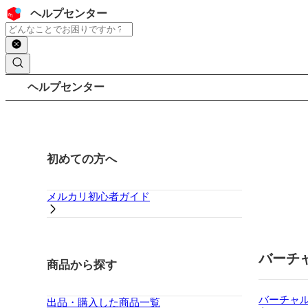
コンテンツにスキップ
ヘッダー
ヘルプセンター
検索
パンくずリスト
ヘルプセンター
サイドバー
初めての方へ
メイ
メルカリ初心者ガイド
バーチ
商品から探す
バーチャ
出品・購入した商品一覧