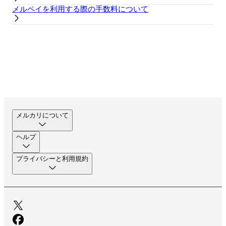
メルペイを利用する際の手数料について
メルカリについて
ヘルプ
プライバシーと利用規約