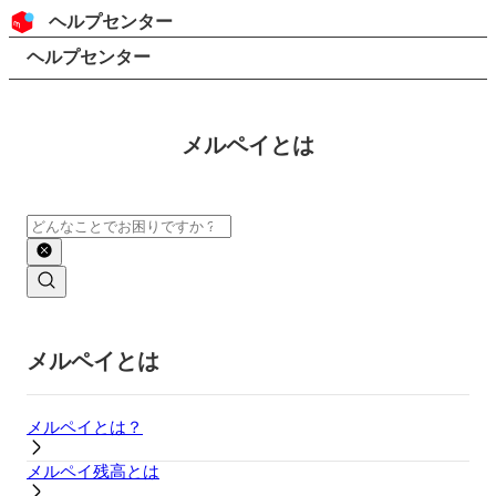
コンテンツにスキップ
ヘッダー
ヘルプセンター
検索
パンくずリスト
ヘルプセンター
メルペイとは
検索
メインコンテンツ
メルペイとは
メルペイとは？
メルペイ残高とは