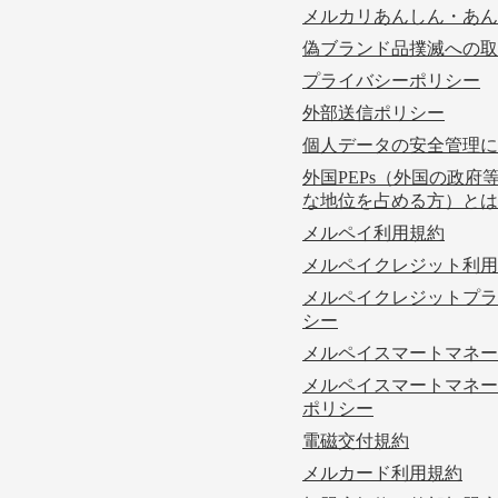
メルカリあんしん・あん
偽ブランド品撲滅への取
プライバシーポリシー
外部送信ポリシー
個人データの安全管理に
外国PEPs（外国の政府
な地位を占める方）とは
メルペイ利用規約
メルペイクレジット利用
メルペイクレジットプラ
シー
メルペイスマートマネー
メルペイスマートマネー
ポリシー
電磁交付規約
メルカード利用規約