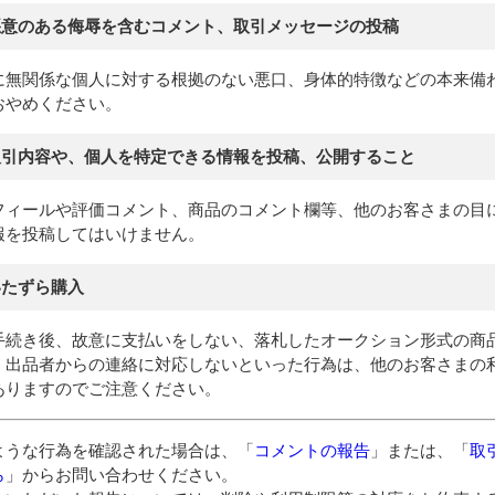
 悪意のある侮辱を含むコメント、取引メッセージの投稿
に無関係な個人に対する根拠のない悪口、身体的特徴などの本来備
おやめください。
 取引内容や、個人を特定できる情報を投稿、公開すること
フィールや評価コメント、商品のコメント欄等、他のお客さまの目
報を投稿してはいけません。
 いたずら購入
手続き後、故意に支払いをしない、落札したオークション形式の商
、出品者からの連絡に対応しないといった行為は、他のお客さまの
ありますのでご注意ください。
ような行為を確認された場合は、「
コメントの報告
」または、「
取
ら
」からお問い合わせください。