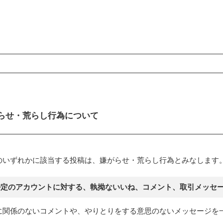
ンコンテンツ
らせ・荒らし行為について
のいずれかに該当する投稿は、嫌がらせ・荒らし行為とみなします
 特定のアカウントに対する、執拗ないいね、コメント、取引メッセ
に関係のないコメントや、やりとりをする意思のないメッセージを