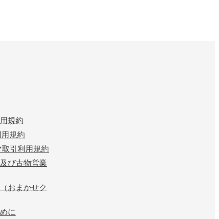
用規約
n 利用規約
マ取引利用規約
及び古物営業
（おまかせク
めに