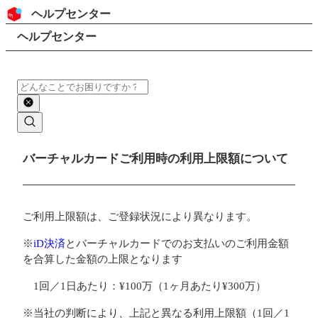
コンテンツにスキップ
ヘッダー
ヘルプセンター
検索
パンくずリスト
ヘルプセンター
検索
メインコンテンツ
バーチャルカードご利用時の利用上限額について
ご利用上限額は、ご登録状況により異なります。
※
iD決済
とバーチャルカードでのお支払いのご利用金額
を合算した金額の上限となります
1回／1日あたり：¥100万（1ヶ月あたり¥300万）
※当社の判断により、上記と異なる利用上限額（1回／1