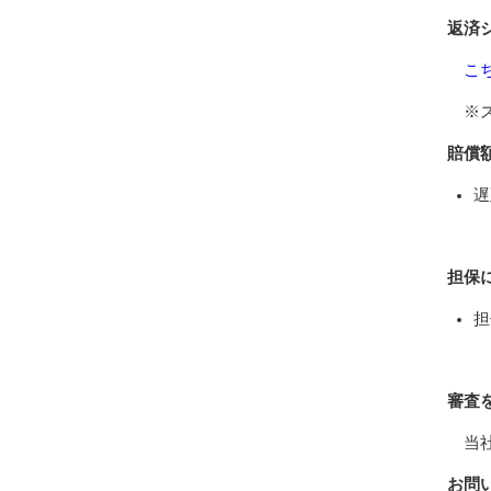
返済
こ
※
賠償
遅
担保
担
審査
当
お問