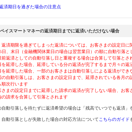
返済期日を過ぎた場合の注意点
ペイスマートマネーの返済期日までに返済いただけない場合
、返済期限を過ぎてしまった返済については、お客さまの設定日に関わ
26日、末日（金融機関休業日の場合は翌営業日）の順に自動引落と
限前返済としての自動引落し日と重複する場合は合算して引落とさ
済を延滞した場合、延滞している分の返済が完了するまで月々の返
済を延滞した場合、一部のお客さまは自動引落しによる返済ができ
回の自動引落しは、お客さまの設定日まで、延滞されている各月の
ら順次行います
客さまの設定日までに延滞した請求の返済が完了しない場合、お客
内の請求を合算して引落とされます
の自動引落しを待たずに返済希望の場合は「残高でいつでも返済」
、自動引落としが失敗した場合の対応方法について
こちらのガイド