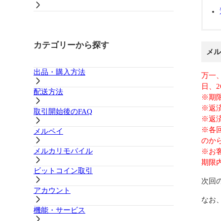
カテゴリーから探す
メル
出品・購入方法
万一
日、
配送方法
※期
※返
取引開始後のFAQ
※返
※各
メルペイ
のか
メルカリモバイル
※お
期限
ビットコイン取引
次回
アカウント
なお
機能・サービス