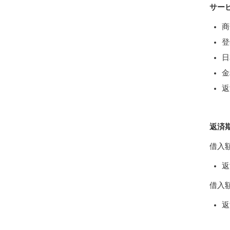
サー
商
登
日
金
返
返済
借入
返
借入
返