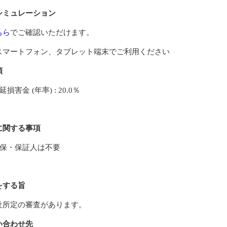
シミュレーション
ちら
でご確認いただけます。
スマートフォン、タブレット端末でご利用ください
額
延損害金 (年率) : 20.0％
に関する事項
保・保証人は不要
をする旨
社所定の審査があります。
い合わせ先