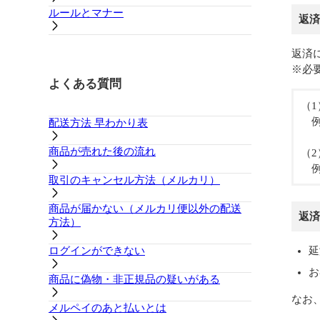
ルールとマナー
返済
返済
※必
よくある質問
（1
例：
配送方法 早わかり表
商品が売れた後の流れ
（2
例
取引のキャンセル方法（メルカリ）
商品が届かない（メルカリ便以外の配送
返済
方法）
ログインができない
延
お
商品に偽物・非正規品の疑いがある
なお
メルペイのあと払いとは