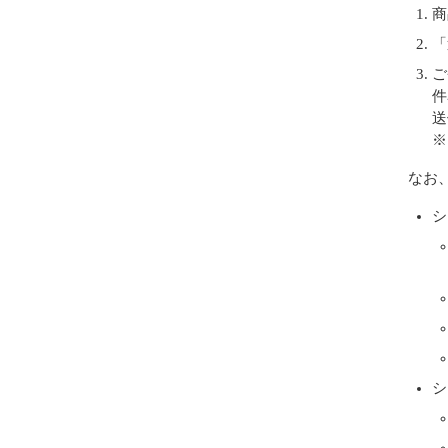
商
「
ご
件
送
※
なお
シ
シ