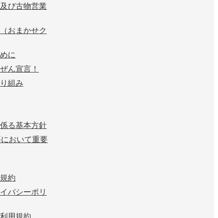
及び古物営業
（おまかせク
めに
ぜん宣言！
り組み
係る基本方針
等において重要
規約
イバシーポリ
利用規約