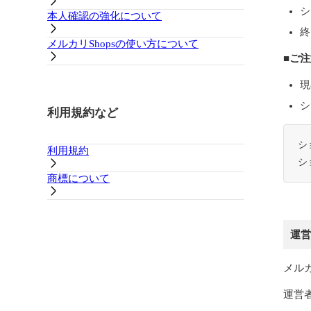
シ
本人確認の強化について
終
メルカリShopsの使い方について
■ご
現
シ
利用規約など
シ
利用規約
シ
商標について
運営
メル
運営