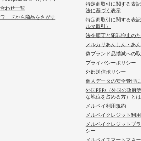
特定商取引に関する表記
合わせ一覧
法に基づく表示
ワードから商品をさがす
特定商取引に関する表記
ルマ取引）
法令順守と犯罪抑止のた
メルカリあんしん・あん
偽ブランド品撲滅への取
プライバシーポリシー
外部送信ポリシー
個人データの安全管理に
外国PEPs（外国の政府
な地位を占める方）とは
メルペイ利用規約
メルペイクレジット利用
メルペイクレジットプラ
シー
メルペイスマートマネー