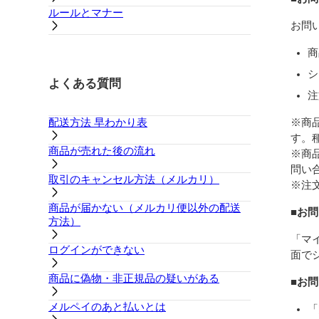
ルールとマナー
お問
商
シ
よくある質問
注
配送方法 早わかり表
※商
す。
商品が売れた後の流れ
※商
問い
取引のキャンセル方法（メルカリ）
※注
商品が届かない（メルカリ便以外の配送
■お
方法）
「マ
ログインができない
面で
商品に偽物・非正規品の疑いがある
■お
メルペイのあと払いとは
「