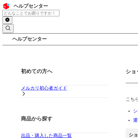
コンテンツにスキップ
ヘッダー
ヘルプセンター
検索
パンくずリスト
ヘルプセンター
サイドバー
初めての方へ
メイ
ショ
メルカリ初心者ガイド
こち
シ
商品から探す
運
ショ
出品・購入した商品一覧