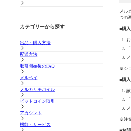
メル
つの
カテゴリーから探す
■購
お
出品・購入方法
「
配送方法
メ
取引開始後のFAQ
※シ
メルペイ
■購
メルカリモバイル
該
「
ビットコイン取引
メ
アカウント
※注
機能・サービス
■お