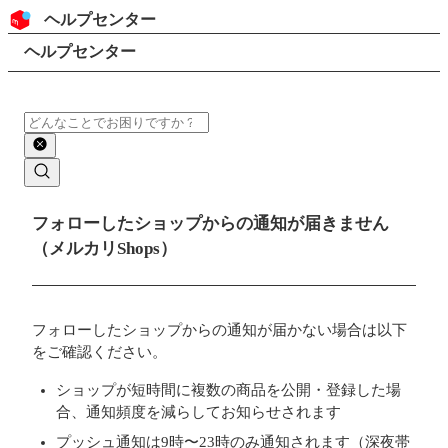
コンテンツにスキップ
ヘッダー
ヘルプセンター
検索
パンくずリスト
ヘルプセンター
検索
メインコンテンツ
フォローしたショップからの通知が届きません
（メルカリShops）
フォローしたショップからの通知が届かない場合は以下
をご確認ください。
ショップが短時間に複数の商品を公開・登録した場
合、通知頻度を減らしてお知らせされます
プッシュ通知は9時〜23時のみ通知されます（深夜帯