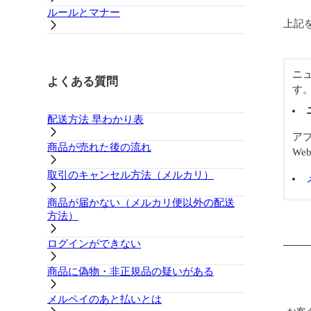
ルールとマナー
上記
ニ
よくある質問
す
配送方法 早わかり表
アプ
商品が売れた後の流れ
We
取引のキャンセル方法（メルカリ）
商品が届かない（メルカリ便以外の配送
方法）
ログインができない
商品に偽物・非正規品の疑いがある
メルペイのあと払いとは