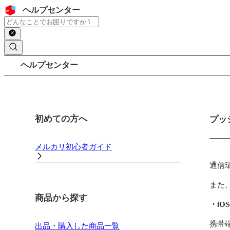
コンテンツにスキップ
ヘッダー
ヘルプセンター
検索
パンくずリスト
ヘルプセンター
サイドバー
初めての方へ
メイ
プッ
メルカリ初心者ガイド
通信
また
商品から探す
・iO
携帯
出品・購入した商品一覧