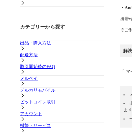
・An
携帯
カテゴリーから探す
※ご
出品・購入方法
解決
配送方法
取引開始後のFAQ
「 
メルペイ
メルカリモバイル
ビットコイン取引
ま
アカウント
機能・サービス