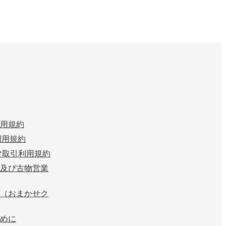
用規約
n 利用規約
マ取引利用規約
及び古物営業
（おまかせク
めに