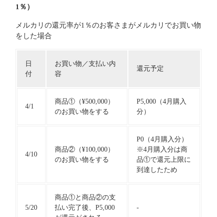
1％）
メルカリの還元率が1％のお客さまがメルカリでお買い物
をした場合
日
お買い物／支払い内
還元予定
付
容
商品①（¥500,000）
P5,000（4月購入
4/1
のお買い物をする
分）
P0（4月購入分）
商品②（¥100,000）
※4月購入分は商
4/10
のお買い物をする
品①で還元上限に
到達したため
商品①と商品②の支
5/20
払い完了後、P5,000
-