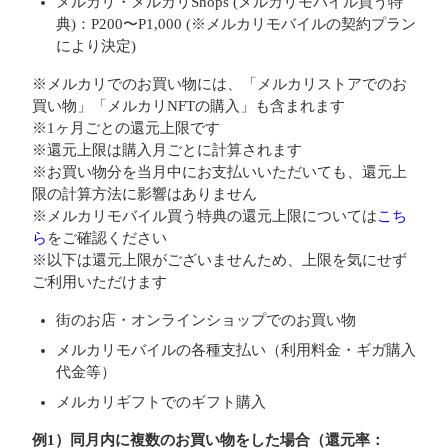
メルカリ・メルカリShops (メルカリモバイル買う特
典)：P200〜P1,000 (※メルカリモバイルの契約プラン
により決定)
※メルカリでのお買い物には、「メルカリストアでのお
買い物」「メルカリNFTの購入」も含まれます
※1ヶ月ごとの還元上限です
※還元上限は購入月ごとに計算されます
※お買い物分を当月中にお支払いいただいても、還元上
限の計算方法に影響はありません
※メルカリモバイル買う特典の還元上限については
こち
ら
をご確認ください
※以下は還元上限がございませんため、上限を気にせず
ご利用いただけます
街のお店・オンラインショップでのお買い物
メルカリモバイルの各種支払い（利用料金・ギガ購入
代金等）
メルカリギフトでのギフト購入
例1）同月内に複数のお買い物をした場合（還元率：