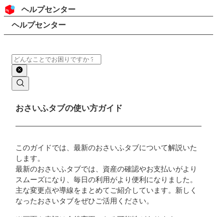
コンテンツにスキップ
ヘッダー
ヘルプセンター
検索
パンくずリスト
ヘルプセンター
検索
メインコンテンツ
おさいふタブの使い方ガイド
このガイドでは、最新のおさいふタブについて解説いた
します。
最新のおさいふタブでは、資産の確認やお支払いがより
スムーズになり、毎日の利用がより便利になりました。
主な変更点や導線をまとめてご紹介しています。新しく
なったおさいタブをぜひご活用ください。