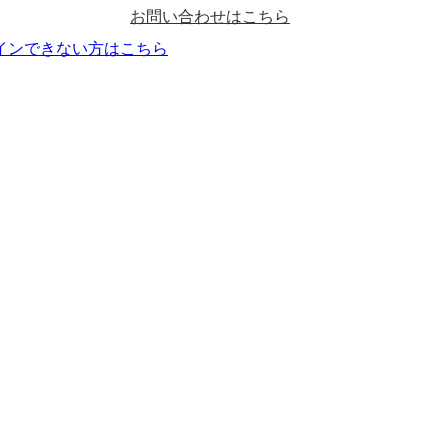
お問い合わせはこちら
インできない方はこちら