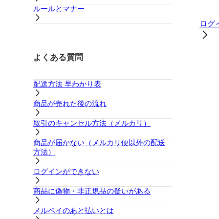
ルールとマナー
ログ
よくある質問
配送方法 早わかり表
商品が売れた後の流れ
取引のキャンセル方法（メルカリ）
商品が届かない（メルカリ便以外の配送
方法）
ログインができない
商品に偽物・非正規品の疑いがある
メルペイのあと払いとは