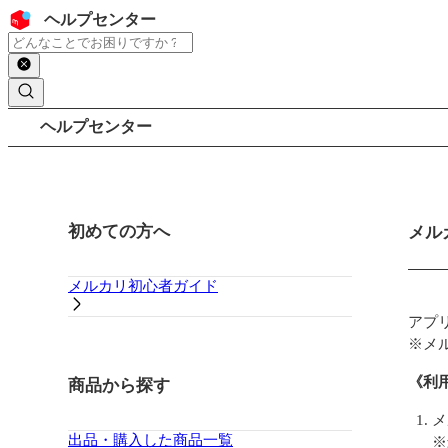
コンテンツにスキップ
ヘッダー
ヘルプセンター
検索
パンくずリスト
ヘルプセンター
サイドバー
初めての方へ
メイ
メル
メルカリ初心者ガイド
アプ
※メ
《利
商品から探す
メ
出品・購入した商品一覧
※