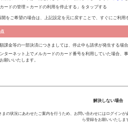
カードの管理＞カードの利用を停止する」をタップする
再開をご希望の場合は、上記設定を元に戻すことで、すぐにご利用
点
額課金等の一部決済につきましては、停止中も請求が発生する場
ンターネット上でメルカードのカード番号を利用していた場合、
お願いいたします。
解決しない場合
さまの状況にあわせたご案内を行うため、お問い合わせにはログインが
ら登録をお願いいたしま