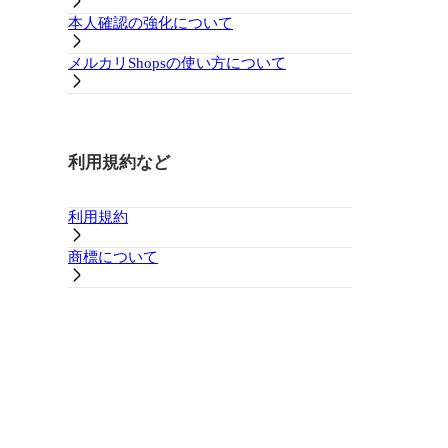
本人確認の強化について
メルカリShopsの使い方について
利用規約など
利用規約
商標について