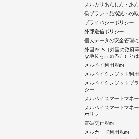
メルカリあんしん・あん
偽ブランド品撲滅への取
プライバシーポリシー
外部送信ポリシー
個人データの安全管理に
外国PEPs（外国の政府
な地位を占める方）とは
メルペイ利用規約
メルペイクレジット利用
メルペイクレジットプラ
シー
メルペイスマートマネー
メルペイスマートマネー
ポリシー
電磁交付規約
メルカード利用規約