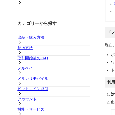
カテゴリーから探す
「メ
出品・購入方法
現在
配送方法
ポ
取引開始後のFAQ
ワ
メルペイ
ド
メルカリモバイル
利用
ビットコイン取引
対
アカウント
出
機能・サービス