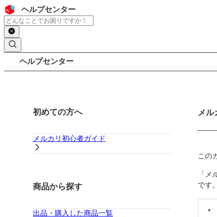
コンテンツにスキップ
ヘッダー
ヘルプセンター
検索
パンくずリスト
ヘルプセンター
サイドバー
初めての方へ
メイ
メル
メルカリ初心者ガイド
この
「メ
です
商品から探す
出品・購入した商品一覧