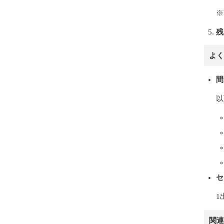
※
残
よく
間
以
セ
1
関連