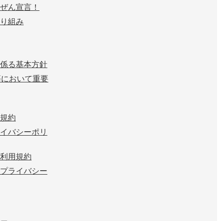
ぜん宣言！
り組み
係る基本方針
等において重要
規約
イバシーポリ
利用規約
プライバシー