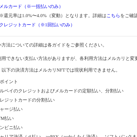
メルカード（※一括払いのみ）
※還元率は1.0%〜4.0%（変動）となります。詳細は
こちら
をご確
クレジットカード（※1回払いのみ）
い方法についての詳細は各ガイドをご参照ください。
利用できない支払い方法がありますが、各利用方法はメルカリと変
、以下の決済方法はメルカリNFTでは現状利用できません。
ポイント
ルペイのクレジットおよびメルカードの定額払い、分割払い
レジットカードの分割払い
ャージ払い
TM払い
ンビニ払い
ャリア決済（ｄ払い、auPAY（auかんたん決済）、ソフトバンク