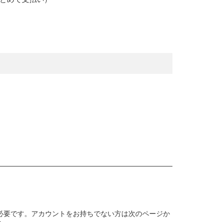
必要です。アカウントをお持ちでない方は次のページか