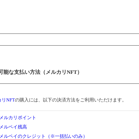
ンコンテンツ
可能な支払い方法（メルカリNFT）
リNFT
の購入には、以下の決済方法をご利用いただけます。
メルカリポイント
メルペイ残高
メルペイのクレジット（※一括払いのみ）