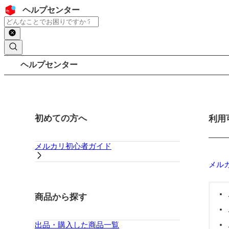
コンテンツにスキップ
ヘッダー
ヘルプセンター
検索
パンくずリスト
ヘルプセンター
サイドバー
初めての方へ
メイ
利用
メルカリ初心者ガイド
メルカ
商品から探す
出品・購入した商品一覧