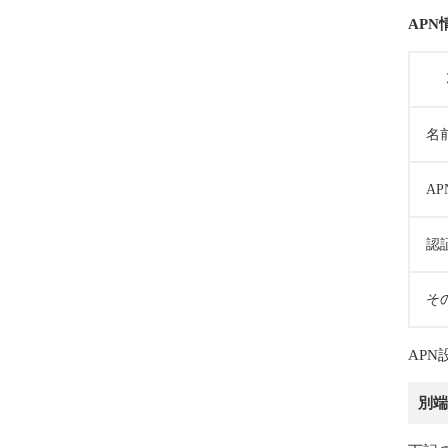
APN
名
AP
認
そ
AP
別端