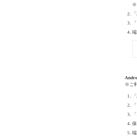
※
「
「
端
Andr
※ご
「
「
「
保
端