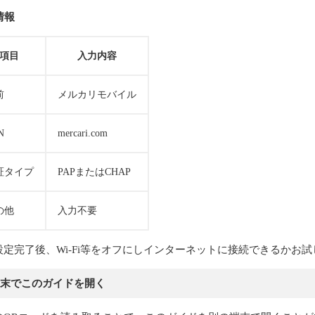
情報
項目
入力内容
前
メルカリモバイル
N
mercari.com
証タイプ
PAPまたはCHAP
の他
入力不要
N設定完了後、Wi-Fi等をオフにしインターネットに接続できるかお
末でこのガイドを開く