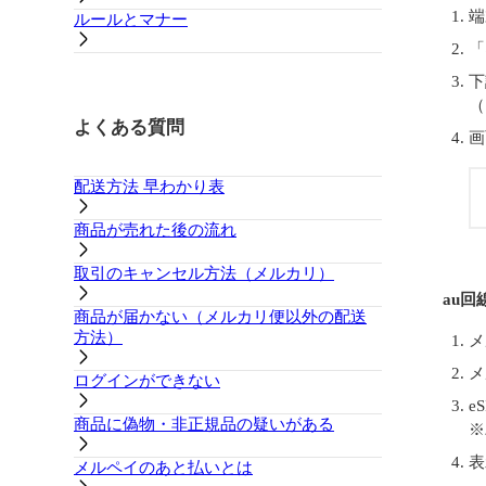
端
ルールとマナー
「
下
（
よくある質問
画
配送方法 早わかり表
商品が売れた後の流れ
取引のキャンセル方法（メルカリ）
au回
商品が届かない（メルカリ便以外の配送
方法）
メ
メ
ログインができない
e
商品に偽物・非正規品の疑いがある
※
表
メルペイのあと払いとは