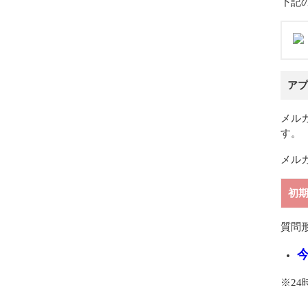
下記
アプ
メル
す。
メル
初
質問
※2