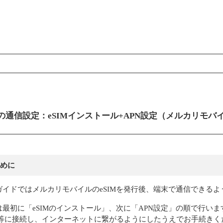
ンコンテンツ
の通信設定：eSIMインストール+APN設定（メルカリモバ
めに
ガイドではメルカリモバイルのeSIMを発行後、端末で通信できる
は最初に「eSIMのインストール」、次に「APN設定」の順で行いま
-Fi等に接続し、インターネットに繋がるようにしたうえでお手続き