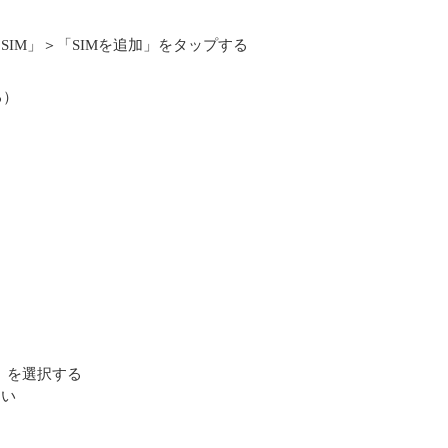
IM」＞「SIMを追加」をタップする
る）
末」を選択する
さい