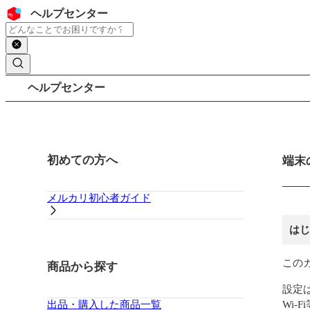
コンテンツにスキップ
ヘッダー
ヘルプセンター
検索
パンくずリスト
ヘルプセンター
サイドバー
初めての方へ
メイ
端末
メルカリ初心者ガイド
はじ
この
商品から探す
設定
出品・購入した商品一覧
Wi