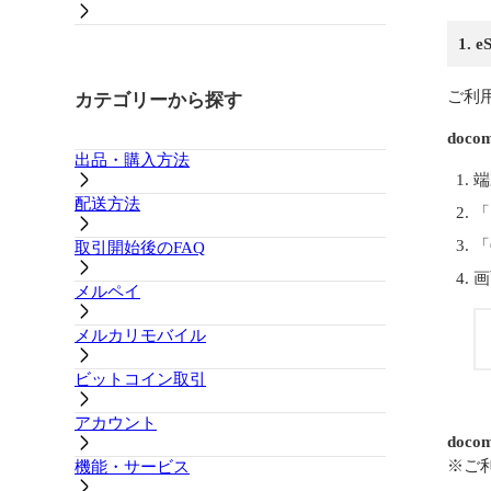
1.
ご利
カテゴリーから探す
doc
出品・購入方法
端
配送方法
「
「
取引開始後のFAQ
画
メルペイ
メルカリモバイル
ビットコイン取引
アカウント
doco
※ご
機能・サービス