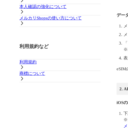
本人確認の強化について
データ
メルカリShopsの使い方について
メ
メ
「
利用規約など
※
表
利用規約
eS
商標について
2.
iOS
下
※
メ