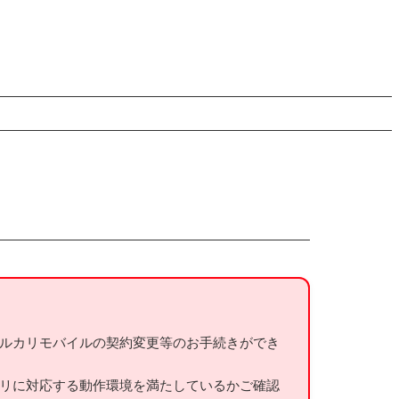
ルカリモバイルの契約変更等のお手続きができ
リに対応する動作環境を満たしているかご確認