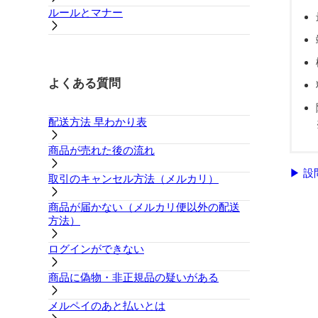
ルールとマナー
よくある質問
配送方法 早わかり表
商品が売れた後の流れ
▶ 
取引のキャンセル方法（メルカリ）
商品が届かない（メルカリ便以外の配送
方法）
ログインができない
商品に偽物・非正規品の疑いがある
メルペイのあと払いとは