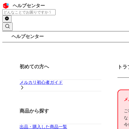
コンテンツにスキップ
ヘッダー
ヘルプセンター
検索
パンくずリスト
ヘルプセンター
サイドバー
初めての方へ
メイ
トラ
メルカリ初心者ガイド
メ
商品から探す
ご
な
今
出品・購入した商品一覧