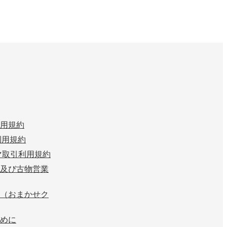
用規約
n 利用規約
マ取引利用規約
及び古物営業
（おまかせク
めに