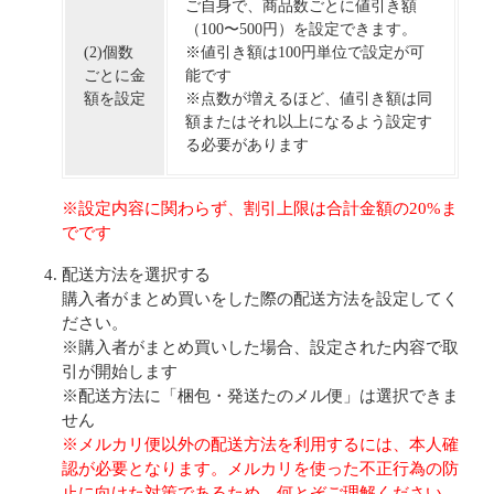
ご自身で、商品数ごとに値引き額
（100〜500円）を設定できます。
(2)個数
※値引き額は100円単位で設定が可
ごとに金
能です
額を設定
※点数が増えるほど、値引き額は同
額またはそれ以上になるよう設定す
る必要があります
※設定内容に関わらず、割引上限は合計金額の20%ま
でです
配送方法を選択する
購入者がまとめ買いをした際の配送方法を設定してく
ださい。
※購入者がまとめ買いした場合、設定された内容で取
引が開始します
※配送方法に「梱包・発送たのメル便」は選択できま
せん
※メルカリ便以外の配送方法を利用するには、本人確
認が必要となります。メルカリを使った不正行為の防
止に向けた対策であるため、何とぞご理解ください