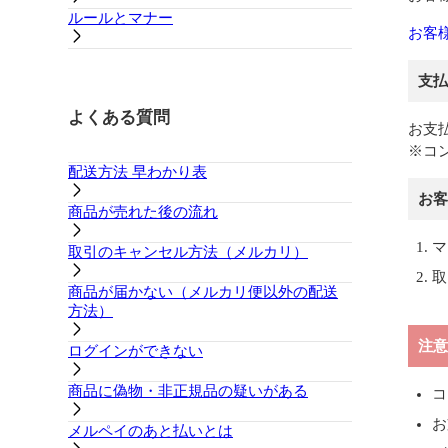
ルールとマナー
お客
支払
よくある質問
お支
※コ
配送方法 早わかり表
お客
商品が売れた後の流れ
マ
取引のキャンセル方法（メルカリ）
取
商品が届かない（メルカリ便以外の配送
方法）
注意
ログインができない
商品に偽物・非正規品の疑いがある
コ
お
メルペイのあと払いとは