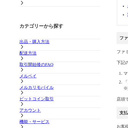
カテゴリーから探す
ファ
出品・購入方法
ファ
配送方法
下記
取引開始後のFAQ
マ
メルペイ
「
メルカリモバイル
※
ビットコイン取引
店頭
アカウント
支払
機能・サービス
お客