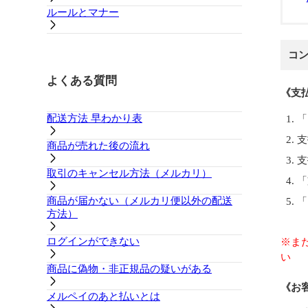
ルールとマナー
コン
よくある質問
《支
配送方法 早わかり表
「
支
商品が売れた後の流れ
支
取引のキャンセル方法（メルカリ）
「
商品が届かない（メルカリ便以外の配送
「
方法）
ログインができない
※ま
い
商品に偽物・非正規品の疑いがある
《お
メルペイのあと払いとは