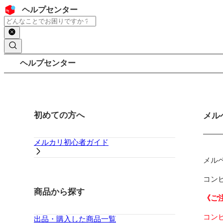
コンテンツにスキップ
ヘッダー
ヘルプセンター
検索
パンくずリスト
ヘルプセンター
サイドバー
初めての方へ
メイ
メル
メルカリ初心者ガイド
メル
コンビ
商品から探す
《ご
コン
出品・購入した商品一覧