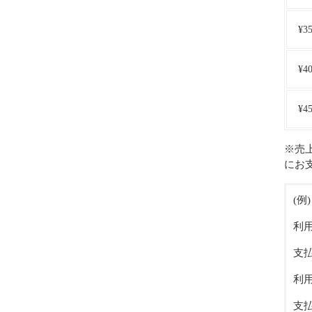
¥3
¥4
¥4
※売
にお
(例
利用
支払
利用
支