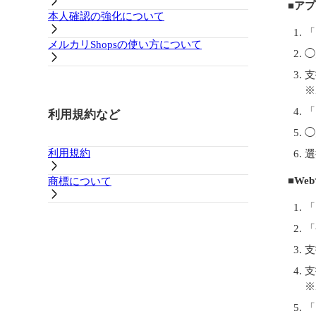
■ア
本人確認の強化について
「
メルカリShopsの使い方について
◯
支
※
「
利用規約など
◯
利用規約
選
■W
商標について
「
「
支
支
※
「