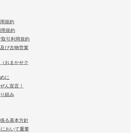
用規約
n 利用規約
マ取引利用規約
及び古物営業
（おまかせク
めに
ぜん宣言！
り組み
係る基本方針
等において重要