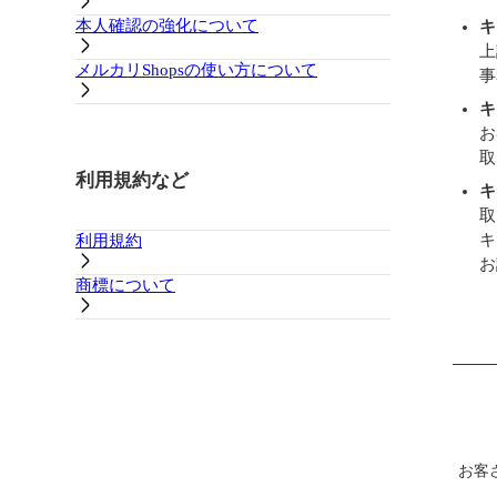
本人確認の強化について
キ
上
メルカリShopsの使い方について
事
キ
お
取
利用規約など
キ
取
キ
利用規約
お
商標について
お客