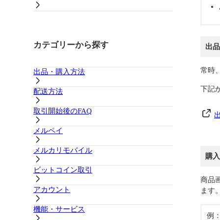
カテゴリーから探す
出品
常時
出品・購入方法
下記
配送方法
取引開始後のFAQ
メルペイ
メルカリモバイル
購入
ビットコイン取引
商品
アカウント
ます
機能・サービス
例：