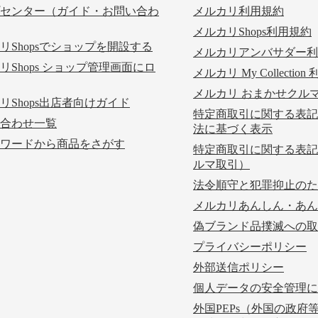
センター（ガイド・お問い合わ
メルカリ利用規約
メルカリShops利用規約
リShopsでショップを開設する
メルカリアンバサダー利
リShops ショップ管理画面にロ
メルカリ My Collectio
メルカリ おまかせクル
リShops出店者向けガイド
特定商取引に関する表記
合わせ一覧
法に基づく表示
ワードから商品をさがす
特定商取引に関する表記
ルマ取引）
法令順守と犯罪抑止のた
メルカリあんしん・あん
偽ブランド品撲滅への取
プライバシーポリシー
外部送信ポリシー
個人データの安全管理に
外国PEPs（外国の政府