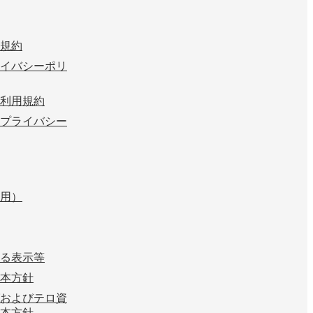
規約
イバシーポリ
利用規約
プライバシー
用）
る表示等
本方針
およびテロ資
本方針