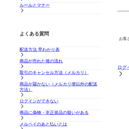
ルールとマナー
よくある質問
お客
配送方法 早わかり表
商品が売れた後の流れ
ログ
取引のキャンセル方法（メルカリ）
商品が届かない（メルカリ便以外の配送
方法）
ログインができない
商品に偽物・非正規品の疑いがある
メルペイのあと払いとは