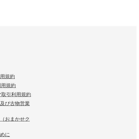
用規約
n 利用規約
マ取引利用規約
及び古物営業
（おまかせク
めに