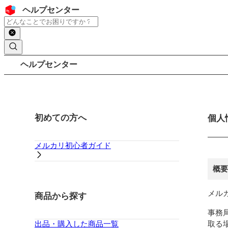
コンテンツにスキップ
ヘッダー
ヘルプセンター
検索
パンくずリスト
ヘルプセンター
サイドバー
初めての方へ
メイ
個人
メルカリ初心者ガイド
概要
メル
商品から探す
事務
出品・購入した商品一覧
取る