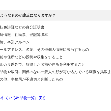
ようなものが違反になりますか？
転免許証などの身分証明書
所情報、住民票、登記簿謄本
簿、卒業アルバム
ールアドレス、名刺、その他個人情報に該当するもの
前や住所などの投稿や収集をすること
ルカリ以外で、取得した名前や住所を利用すること
品物や取引に関係のない一般人の顔が写り込んでいる画像を掲載
の他、事務局が不適切と判断したもの
されている出品物一覧に戻る