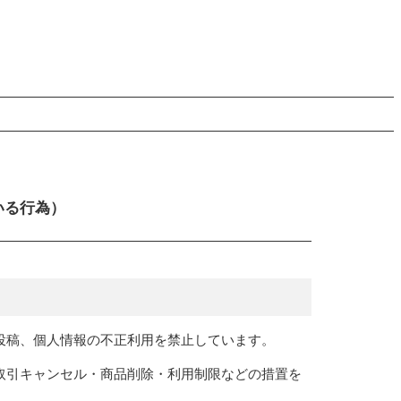
いる行為）
投稿、個人情報の不正利用を禁止しています。
取引キャンセル・商品削除・利用制限などの措置を