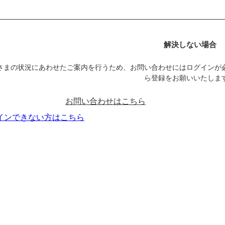
解決しない場合
さまの状況にあわせたご案内を行うため、お問い合わせにはログインが
ら登録をお願いいたしま
お問い合わせはこちら
インできない方はこちら