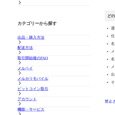
どの
カテゴリーから探す
運
住
出品・購入方法
名
配送方法
メ
取引開始後のFAQ
名
メ
メルペイ
出
メルカリモバイル
そ
ビットコイン取引
アカウント
禁止
機能・サービス