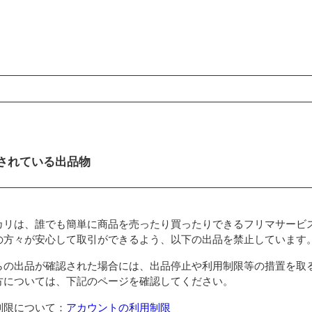
ンコンテンツ
されている出品物
カリは、誰でも簡単に商品を売ったり買ったりできるフリマサービ
の方々が安心して取引ができるよう、以下の出品を禁止しています
らの出品が確認された場合には、出品停止や利用制限等の措置を取
方については、下記のページを確認してください。
制限について：
アカウントの利用制限