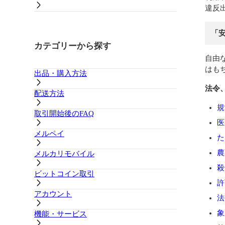
違反
「
カテゴリーから探す
自由
はも
出品・購入方法
法令
配送方法
規
取引開始後のFAQ
医
メルペイ
た
農
メルカリモバイル
殺
ビットコイン取引
許
アカウント
法
象
機能・サービス