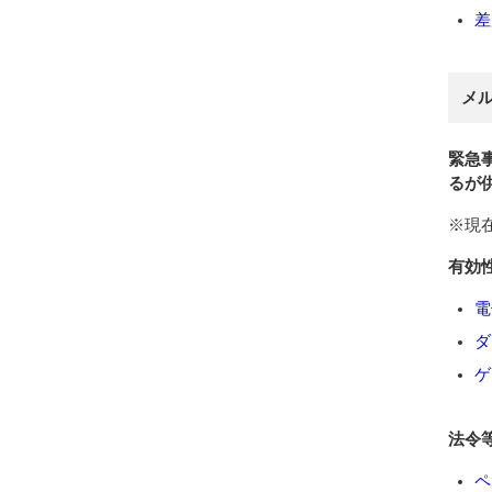
差
メ
緊急
るが
※現
有効
電
ダ
ゲ
法令
ペ