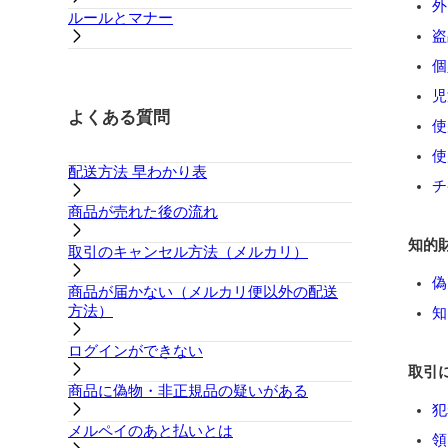
外
ルールとマナー
盗
個
児
よくある質問
使
使
配送方法 早わかり表
チ
商品が売れた後の流れ
知的
取引のキャンセル方法（メルカリ）
偽
商品が届かない（メルカリ便以外の配送
方法）
知
ログインができない
取引
商品に偽物・非正規品の疑いがある
犯
メルペイのあと払いとは
領