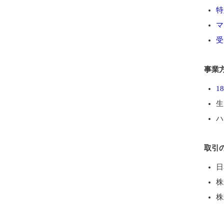
特
マ
受
事業
1
生
ハ
取引
日
株
株