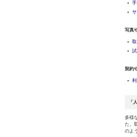
手
サ
写真
取
試
契約
利
「
多様
た、
のよ