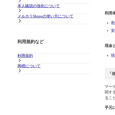
本人確認の強化について
利用
メルカリShopsの使い方について
危
安
利用規約など
現金
現
利用規約
商標について
「
マー
関す
るこ
手元