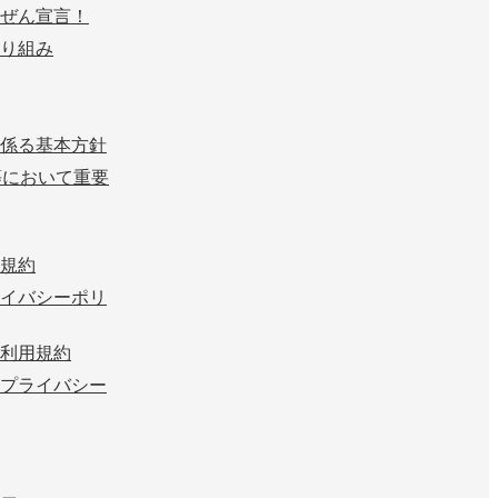
ぜん宣言！
り組み
係る基本方針
等において重要
規約
イバシーポリ
利用規約
プライバシー