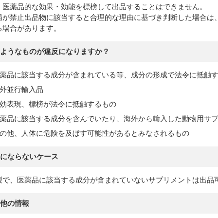
、医薬品的な効果・効能を標榜して出品することはできません。
局が禁止出品物に該当すると合理的な理由に基づき判断した場合は
る場合があります。
ようなものが違反になりますか？
薬品に該当する成分が含まれている等、成分の形成で法令に抵触
外並行輸入品
効表現、標榜が法令に抵触するもの
薬品に該当する成分を含んでいたり、海外から輸入した動物用サ
の他、人体に危険を及ぼす可能性があるとみなされるもの
にならないケース
製で、医薬品に該当する成分が含まれていないサプリメントは出品
他の情報