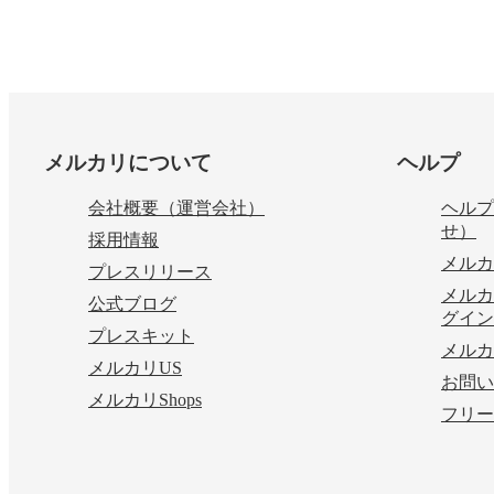
フッター
メルカリについて
ヘルプ
会社概要（運営会社）
ヘルプ
せ）
採用情報
メルカ
プレスリリース
メルカ
公式ブログ
グイン
プレスキット
メルカ
メルカリUS
お問い
メルカリShops
フリー