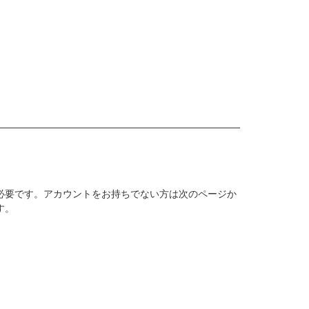
必要です。アカウントをお持ちでない方は次のページか
す。