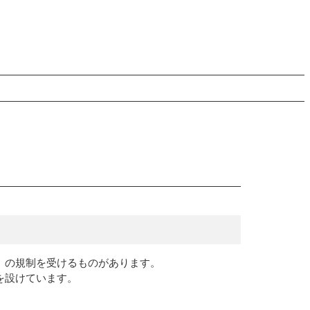
）の規制を受けるものがあります。
を設けています。