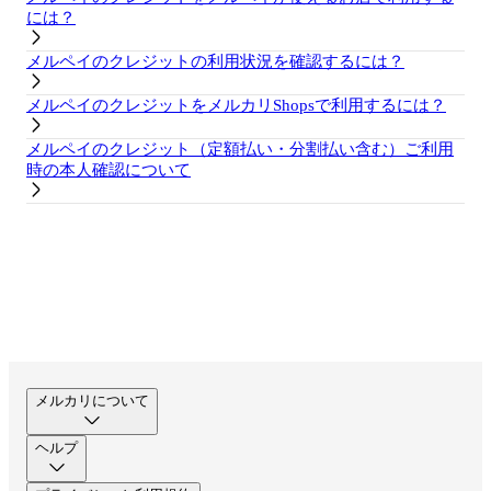
には？
メルペイのクレジットの利用状況を確認するには？
メルペイのクレジットをメルカリShopsで利用するには？
メルペイのクレジット（定額払い・分割払い含む）ご利用
時の本人確認について
メルカリについて
ヘルプ