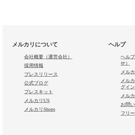
フッター
メルカリについて
ヘルプ
会社概要（運営会社）
ヘルプ
せ）
採用情報
メルカ
プレスリリース
メルカ
公式ブログ
グイン
プレスキット
メルカ
メルカリUS
お問い
メルカリShops
フリー