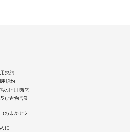
用規約
n 利用規約
マ取引利用規約
及び古物営業
（おまかせク
めに