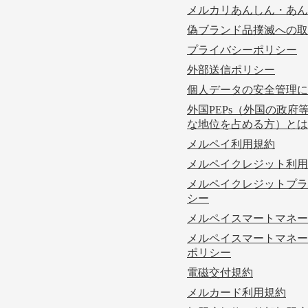
メルカリあんしん・あん
偽ブランド品撲滅への取
プライバシーポリシー
外部送信ポリシー
個人データの安全管理に
外国PEPs（外国の政府
な地位を占める方）とは
メルペイ利用規約
メルペイクレジット利用
メルペイクレジットプラ
シー
メルペイスマートマネー
メルペイスマートマネー
ポリシー
電磁交付規約
メルカード利用規約