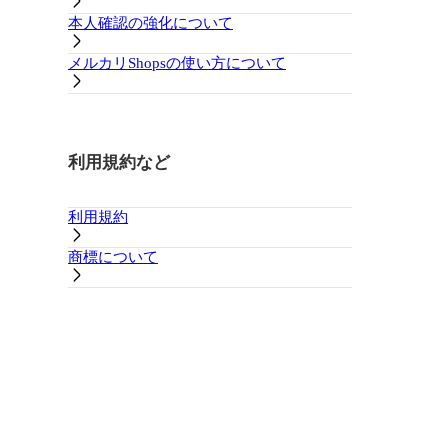
本人確認の強化について
メルカリShopsの使い方について
利用規約など
利用規約
商標について