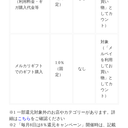
（利用料金・ギ
買い
定）
ガ購入代金等
物」と
してカ
ウン
ト）
対象
（「メ
ルペイ
を利用
1.0％
メルカリギフト
してお
（固
なし
でのギフト購入
買い
定）
物」と
してカ
ウン
ト）
※1 一部還元対象外のお店やカテゴリーがあります。詳
細は
こちら
をご確認ください
※2 「毎月8日は8％還元キャンペーン」開催時は、記載