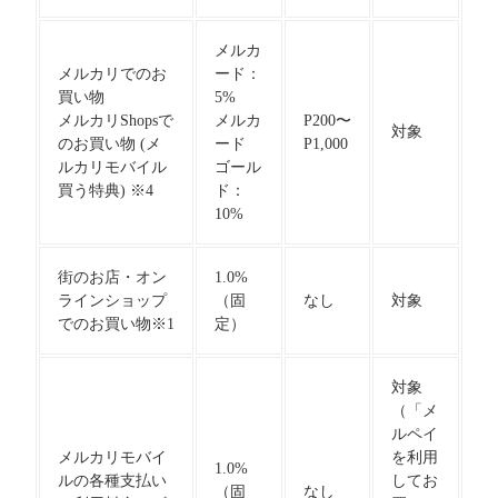
メルカ
メルカリでのお
ード：
買い物
5%
メルカリShopsで
メルカ
P200〜
対象
のお買い物 (メ
ード
P1,000
ルカリモバイル
ゴール
買う特典) ※4
ド：
10%
街のお店・オン
1.0%
ラインショップ
（固
なし
対象
でのお買い物※1
定）
対象
（「メ
ルペイ
メルカリモバイ
を利用
1.0%
ルの各種支払い
してお
（固
なし