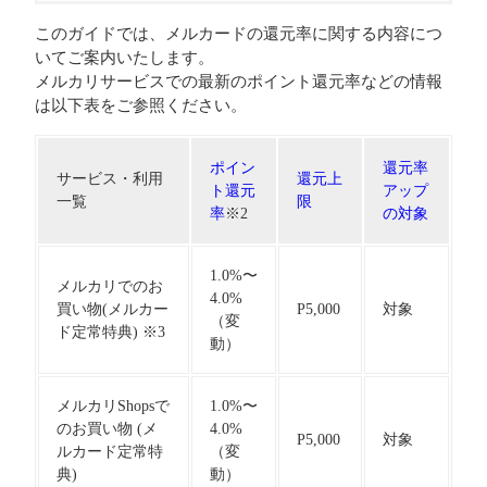
このガイドでは、メルカードの還元率に関する内容につ
いてご案内いたします。
メルカリサービスでの最新のポイント還元率などの情報
は以下表をご参照ください。
ポイン
還元率
サービス・利用
還元上
ト還元
アップ
一覧
限
率
※2
の対象
1.0%〜
メルカリでのお
4.0%
買い物(メルカー
P5,000
対象
（変
ド定常特典) ※3
動）
メルカリShopsで
1.0%〜
のお買い物 (メ
4.0%
P5,000
対象
ルカード定常特
（変
典)
動）