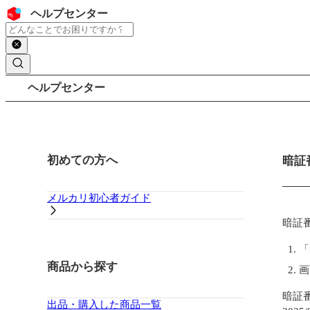
コンテンツにスキップ
ヘッダー
ヘルプセンター
検索
パンくずリスト
ヘルプセンター
サイドバー
初めての方へ
メイ
暗証
メルカリ初心者ガイド
暗証
「
商品から探す
画
暗証
出品・購入した商品一覧