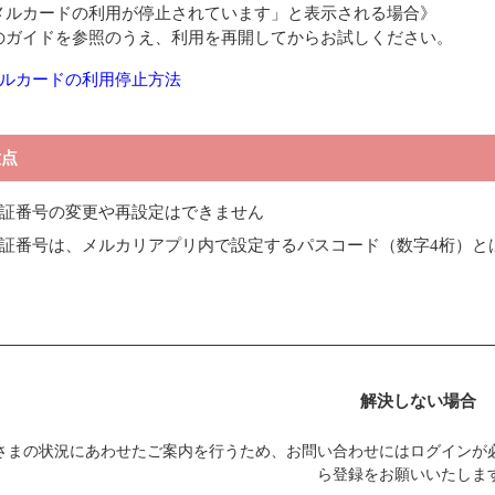
メルカードの利用が停止されています」と表示される場合》
のガイドを参照のうえ、利用を再開してからお試しください。
ルカードの利用停止方法
意点
証番号の変更や再設定はできません
証番号は、メルカリアプリ内で設定するパスコード（数字4桁）と
解決しない場合
さまの状況にあわせたご案内を行うため、お問い合わせにはログインが
ら登録をお願いいたしま