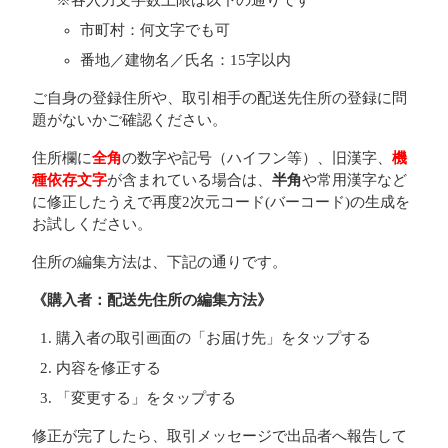
※各入力文字数上限は以下の通りです
市町村：何文字でも可
番地／建物名／氏名：15字以内
ご自身の登録住所や、取引相手の配送先住所の登録に問
題がないかご確認ください。
住所欄に
全角
の数字や記号（ハイフン等）、旧漢字、
機
種依存文字
が含まれている場合は、
半角
や常用漢字など
に修正したうえで再度2次元コード(バーコード)の生成を
お試しください。
住所の編集方法は、下記の通りです。
《購入者：配送先住所の編集方法》
購入者の取引画面の「お届け先」をタップする
内容を修正する
「変更する」をタップする
修正が完了したら、取引メッセージで出品者へ報告して