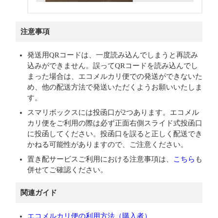
注意事項
発送用QRコードは、一度読み込んでしまうと再読み
込みができません。誤ってQRコードを読み込んでし
まった場合は、エコメルカリ便での発送ができないた
め、他の配送方法で発送いただくようお願いいたしま
す。
スマリボックスには投函口が2つあります。エコメル
カリ便をご利用の際は必ず正面右側スライド式投函口
に投函してください。投函口を誤ると正しく配送でき
かねる可能性がありますので、ご注意ください。
置き配サービスご利用における注意事項は、
こちら
も
併せてご確認ください。
関連ガイド
エコメルカリ便の利用方法（購入者）