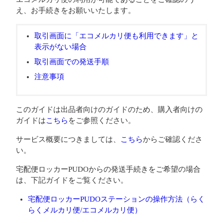
え、お手続きをお願いいたします。
取引画面に「エコメルカリ便も利用できます」と
表示がない場合
取引画面での発送手順
注意事項
このガイドは出品者向けのガイドのため、購入者向けの
ガイドは
こちら
をご参照ください。
サービス概要につきましては、
こちら
からご確認くださ
い。
宅配便ロッカーPUDOからの発送手続きをご希望の場合
は、下記ガイドをご覧ください。
宅配便ロッカーPUDOステーションの操作方法（らく
らくメルカリ便/エコメルカリ便）