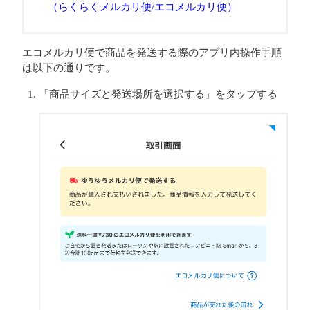
（らくらくメルカリ便/エコメルカリ便）
エコメルカリ便で商品を発送する際のアプリ内操作手順
は以下の通りです。
「商品サイズと発送場所を選択する」をタップする