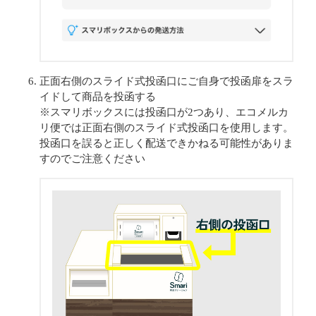
正面右側のスライド式投函口にご自身で投函扉をスラ
イドして商品を投函する
※スマリボックスには投函口が2つあり、エコメルカ
リ便では正面右側のスライド式投函口を使用します。
投函口を誤ると正しく配送できかねる可能性がありま
すのでご注意ください