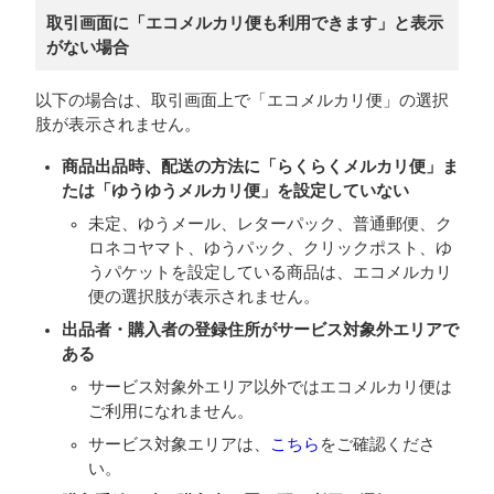
取引画面に「エコメルカリ便も利用できます」と表示
がない場合
以下の場合は、取引画面上で「エコメルカリ便」の選択
肢が表示されません。
商品出品時、配送の方法に「らくらくメルカリ便」ま
たは「ゆうゆうメルカリ便」を設定していない
未定、ゆうメール、レターパック、普通郵便、ク
ロネコヤマト、ゆうパック、クリックポスト、ゆ
うパケットを設定している商品は、エコメルカリ
便の選択肢が表示されません。
出品者・購入者の登録住所がサービス対象外エリアで
ある
サービス対象外エリア以外ではエコメルカリ便は
ご利用になれません。
サービス対象エリアは、
こちら
をご確認くださ
い。