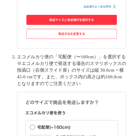
エコメルカリ便の「宅配便（〜160cm）」を選択する
※エコメルカリ便で発送する場合のスマリボックスの
投函口（右側スライド扉）のサイズは縦 30.0cm × 横
45.0 cmです。また、ボックス内の高さは約100.0cm
となりますのでご注意ください