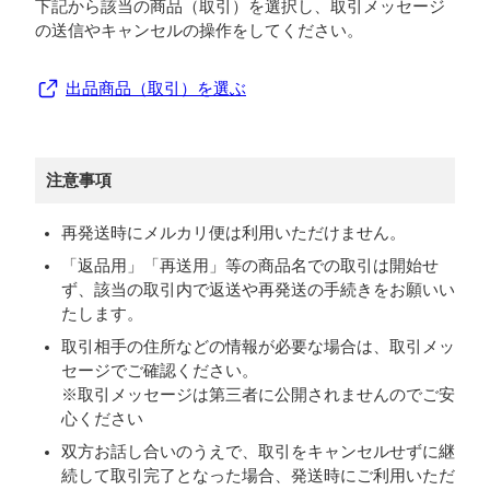
下記から該当の商品（取引）を選択し、取引メッセージ
の送信やキャンセルの操作をしてください。
出品商品（取引）を選ぶ
注意事項
再発送時にメルカリ便は利用いただけません。
「返品用」「再送用」等の商品名での取引は開始せ
ず、該当の取引内で返送や再発送の手続きをお願いい
たします。
取引相手の住所などの情報が必要な場合は、取引メッ
セージでご確認ください。
※取引メッセージは第三者に公開されませんのでご安
心ください
双方お話し合いのうえで、取引をキャンセルせずに継
続して取引完了となった場合、発送時にご利用いただ