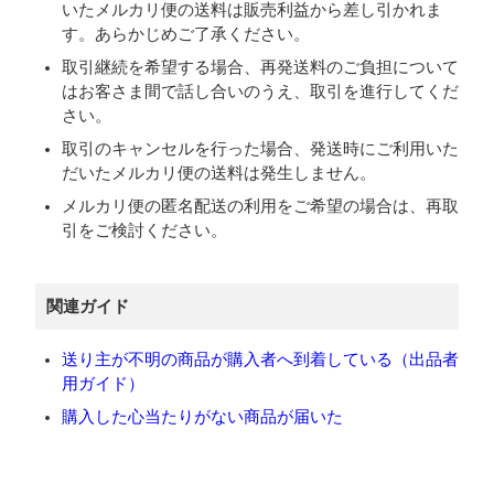
いたメルカリ便の送料は販売利益から差し引かれま
す。あらかじめご了承ください。
取引継続を希望する場合、再発送料のご負担について
はお客さま間で話し合いのうえ、取引を進行してくだ
さい。
取引のキャンセルを行った場合、発送時にご利用いた
だいたメルカリ便の送料は発生しません。
メルカリ便の匿名配送の利用をご希望の場合は、再取
引をご検討ください。
関連ガイド
送り主が不明の商品が購入者へ到着している（出品者
用ガイド）
購入した心当たりがない商品が届いた