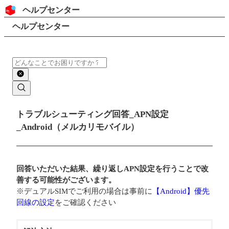
コンテンツにスキップ
ヘッダー
ヘルプセンター
検索
パンくずリスト
ヘルプセンター
検索
メインコンテンツ
トラブルシューティング回答_APN設定
_Android（メルカリモバイル）
回答いただいた結果、繰り返しAPN設定を行うことで改
善する可能性がございます。
※デュアルSIMでご利用の場合は事前に
【Android】優先
回線の設定
をご確認ください